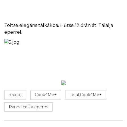
Töltse elegáns tálkákba. Hűtse 12 órán át. Tálalja
eperrel.
recept
Cook4Me+
Tefal Cook4Me+
Panna cotta eperrel