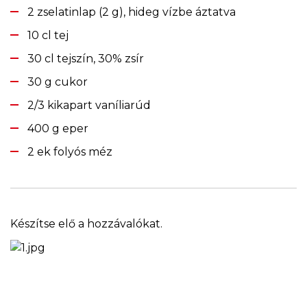
2 zselatinlap (2 g), hideg vízbe áztatva
10 cl tej
30 cl tejszín, 30% zsír
30 g cukor
2/3 kikapart vaníliarúd
400 g eper
2 ek folyós méz
Készítse elő a hozzávalókat.