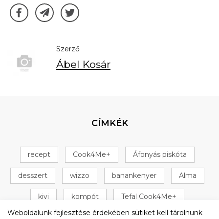
Szerző
Ábel Kosár
CÍMKÉK
recept
Cook4Me+
Áfonyás piskóta
desszert
wizzo
banankenyer
Alma
kivi
kompót
Tefal Cook4Me+
Weboldalunk fejlesztése érdekében sütiket kell tárolnunk
+ 16 következő