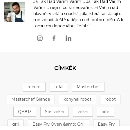
Já Tak Rád Vařím Vařím ... Já Tak Rád Vařím
Vařím ... nejím co si neuvařím. :-) Vařím rád
hlavně rychlá a snadná jídla, která se starají o
mé zdraví. Ještě raději o nich potom píšu. A k
tomu mi dopomáhej Tefal :-)
CÍMKÉK
recept
tefal
Masterchef
Masterchef Grande
konyhai robot
robot
QB813
Sós vekni
vekni
pite
grill
Easy Fry Oven &amp; Grill
Easy Fry