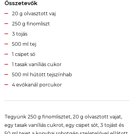
Összetevők
20 g olvasztott vaj
250 g finomliszt
3 tojás
500 ml tej
1 csipet só
1 tasak vaníliás cukor
500 ml hűtött tejszínhab
4 evőkanál porcukor
Tegyünk 250 g finomlisztet, 20 g olvasztott vajat,
egy tasak vaníliás cukrot, egy csipet sót, 3 tojást és
50 ml tejet a konyhai robotgép szeletelővel ellátott