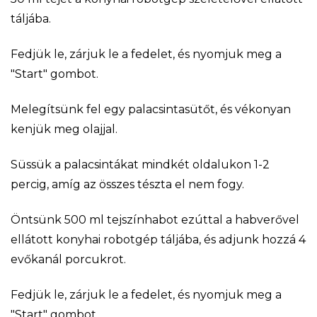
táljába.
Fedjük le, zárjuk le a fedelet, és nyomjuk meg a
"Start" gombot.
Melegítsünk fel egy palacsintasütőt, és vékonyan
kenjük meg olajjal.
Süssük a palacsintákat mindkét oldalukon 1-2
percig, amíg az összes tészta el nem fogy.
Öntsünk 500 ml tejszínhabot ezúttal a habverővel
ellátott konyhai robotgép táljába, és adjunk hozzá 4
evőkanál porcukrot.
Fedjük le, zárjuk le a fedelet, és nyomjuk meg a
"Start" gombot.