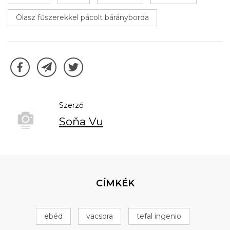
Olasz fűszerekkel pácolt bárányborda
Szerző
Soňa Vu
CÍMKÉK
ebéd
vacsora
tefal ingenio