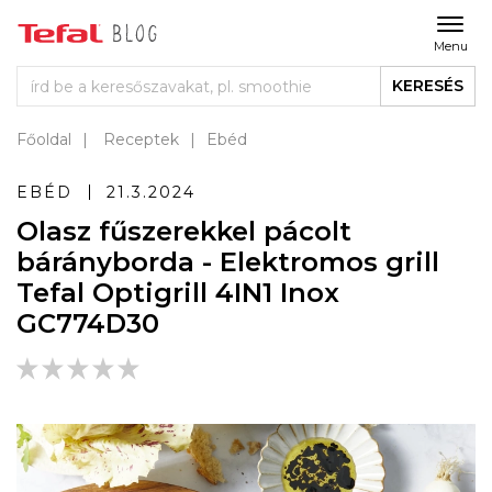
Menu
KERESÉS
Főoldal
Receptek
Ebéd
EBÉD
21.3.2024
Olasz fűszerekkel pácolt
bárányborda - Elektromos grill
Tefal Optigrill 4IN1 Inox
GC774D30