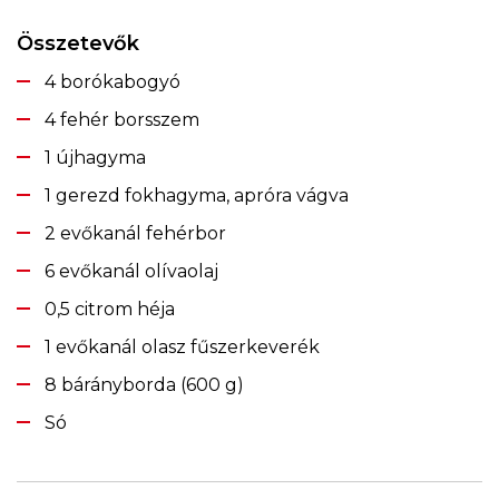
Összetevők
4 borókabogyó
4 fehér borsszem
1 újhagyma
1 gerezd fokhagyma, apróra vágva
2 evőkanál fehérbor
6 evőkanál olívaolaj
0,5 citrom héja
1 evőkanál olasz fűszerkeverék
8 bárányborda (600 g)
Só