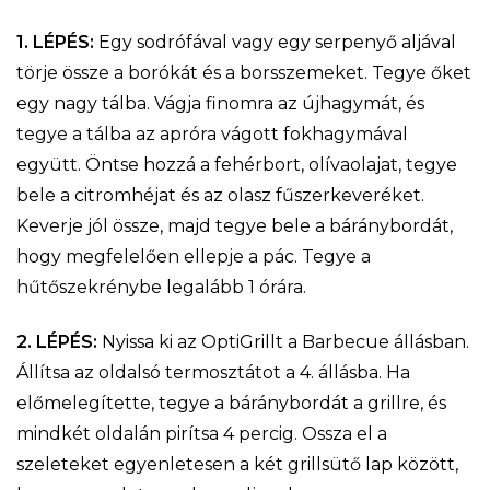
1. LÉPÉS:
Egy sodrófával vagy egy serpenyő aljával
törje össze a borókát és a borsszemeket. Tegye őket
egy nagy tálba. Vágja finomra az újhagymát, és
tegye a tálba az apróra vágott fokhagymával
együtt. Öntse hozzá a fehérbort, olívaolajat, tegye
bele a citromhéjat és az olasz fűszerkeveréket.
Keverje jól össze, majd tegye bele a báránybordát,
hogy megfelelően ellepje a pác. Tegye a
hűtőszekrénybe legalább 1 órára.
2. LÉPÉS:
Nyissa ki az OptiGrillt a Barbecue állásban.
Állítsa az oldalsó termosztátot a 4. állásba. Ha
előmelegítette, tegye a báránybordát a grillre, és
mindkét oldalán pirítsa 4 percig. Ossza el a
szeleteket egyenletesen a két grillsütő lap között,