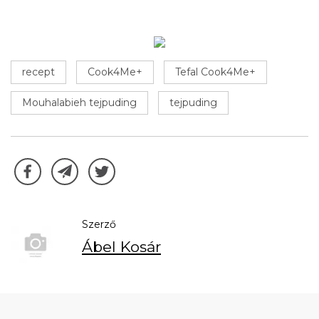
recept
Cook4Me+
Tefal Cook4Me+
Mouhalabieh tejpuding
tejpuding
Szerző
Ábel Kosár