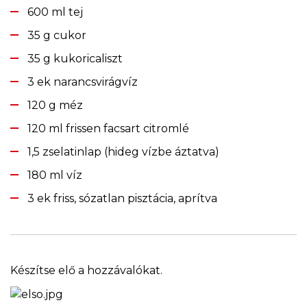
600 ml tej
35 g cukor
35 g kukoricaliszt
3 ek narancsvirágvíz
120 g méz
120 ml frissen facsart citromlé
1,5 zselatinlap (hideg vízbe áztatva)
180 ml víz
3 ek friss, sózatlan pisztácia, aprítva
Készítse elő a hozzávalókat.