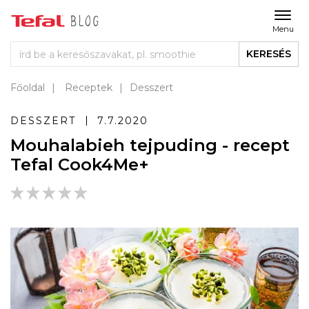
Menu
KERESÉS
Főoldal
Receptek
Desszert
DESSZERT
7.7.2020
Mouhalabieh tejpuding - recept
Tefal Cook4Me+