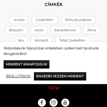
CÍMKÉK
recept
Cook4Me+
Áfonyás piskóta
desszert
wizzo
banankenyer
Alma
kivi
kompót
Tefal Cook4Me+
Weboldalunk fejlesztése érdekében sütiket kell tárolnunk
+ 16 következő
látogatóinkról.
MINDENT KIKAPCSOLNI
BEÁLLÍTÁSOK
ENGEDÉLYEZZEN MINDENT
Vacsorázzunk együtt
Tefal