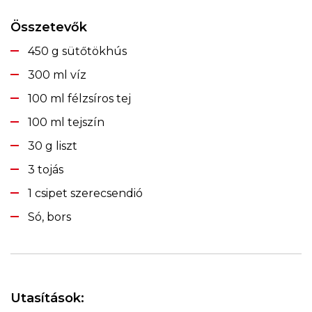
Összetevők
450 g sütőtökhús
300 ml víz
100 ml félzsíros tej
100 ml tejszín
30 g liszt
3 tojás
1 csipet szerecsendió
Só, bors
Utasítások: