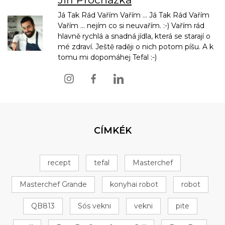
Já Tak Rád Vařím Vařím ... Já Tak Rád Vařím
Vařím ... nejím co si neuvařím. :-) Vařím rád
hlavně rychlá a snadná jídla, která se starají o
mé zdraví. Ještě raději o nich potom píšu. A k
tomu mi dopomáhej Tefal :-)
CÍMKÉK
recept
tefal
Masterchef
Masterchef Grande
konyhai robot
robot
QB813
Sós vekni
vekni
pite