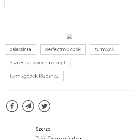
palacsinta
perfectmix cook
turmixok
őszi és halloween-i recept
turmixgépek főzéshez
Szerző
Jiří Procházka