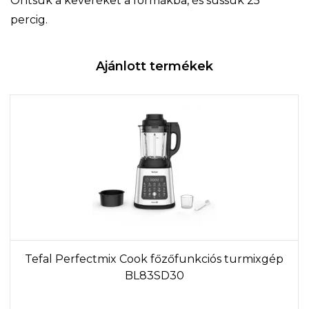
Öntsük a keveréket a formákba, és süssük 25
percig.
Ajánlott termékek
Tefal Perfectmix Cook főzőfunkciós turmixgép
BL83SD30