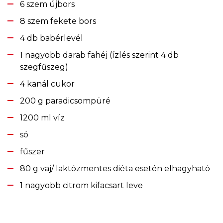
6 szem újbors
8 szem fekete bors
4 db babérlevél
1 nagyobb darab fahéj (ízlés szerint 4 db
szegfűszeg)
4 kanál cukor
200 g paradicsompüré
1200 ml víz
só
fűszer
80 g vaj/ laktózmentes diéta esetén elhagyható
1 nagyobb citrom kifacsart leve