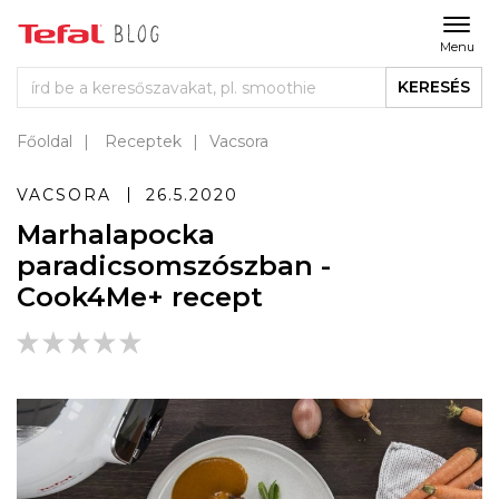
Menu
KERESÉS
Főoldal
Receptek
Vacsora
VACSORA
26.5.2020
Marhalapocka
paradicsomszószban -
Cook4Me+ recept