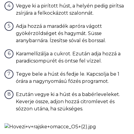
Vegye ki a pirított húst, a helyén pedig pirítsa
zsírjára a felkockázott szalonnát.
Adja hozzá a maradék apróra vágott
gyökérzöldséget és hagymát. Süsse
aranybarnára. Ízesítse sóval és borssal.
Karamellizálja a cukrot. Ezután adja hozzá a
paradicsompürét és öntse fel vízzel.
Tegye bele a húst és fedje le. Kapcsolja be 1
órára a nagynyomású főzés programot.
Ezután vegye ki a húst és a babérleveleket.
Keverje össze, adjon hozzá citromlevet és
sózzon utána, ha szükséges.