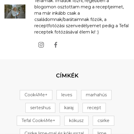
Tefal-nak. Imádok főzni, régebben a
blogomon osztottam meg a receptjeimet,
ma már inkább csak a
családomnak/barátaimnak főzök, a
receptfotózási szenvedélyemet pedig a Tefal
receptek fotózásával élem ki! :)
CÍMKÉK
Cook4Me+
leves
marhahús
serteshus
karaj
recept
Tefal Cook4Me+
kókusz
csirke
Csirke lime-mal és kókusszal
lime