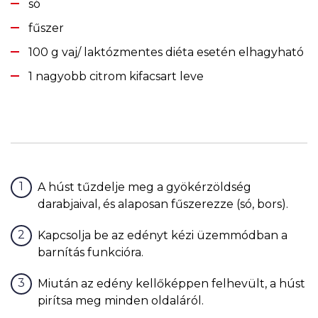
só
fűszer
100 g vaj/ laktózmentes diéta esetén elhagyható
1 nagyobb citrom kifacsart leve
A húst tűzdelje meg a gyökérzöldség
darabjaival, és alaposan fűszerezze (só, bors).
Kapcsolja be az edényt kézi üzemmódban a
barnítás funkcióra.
Miután az edény kellőképpen felhevült, a húst
pirítsa meg minden oldaláról.