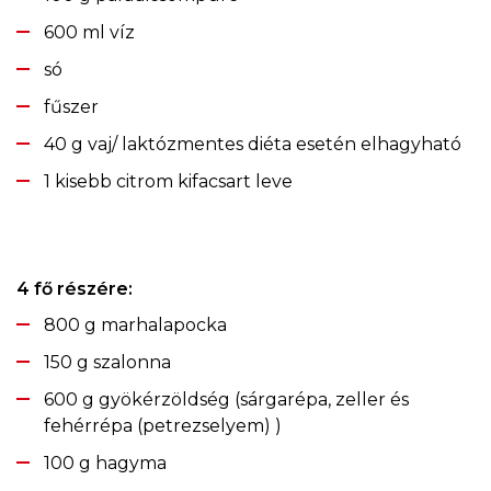
600 ml víz
só
fűszer
40 g vaj/ laktózmentes diéta esetén elhagyható
1 kisebb citrom kifacsart leve
4 fő részére:
800 g marhalapocka
150 g szalonna
600 g gyökérzöldség (sárgarépa, zeller és
fehérrépa (petrezselyem) )
100 g hagyma