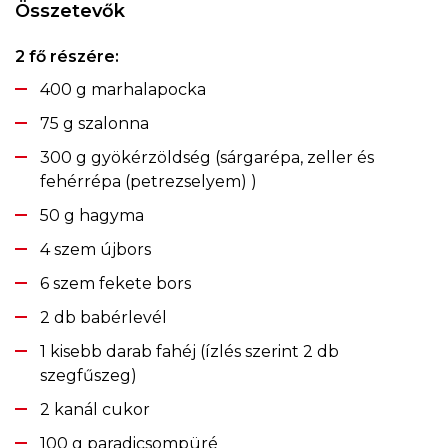
Összetevők
2 fő részére:
400 g marhalapocka
75 g szalonna
300 g gyökérzöldség (sárgarépa, zeller és
fehérrépa (petrezselyem) )
50 g hagyma
4 szem újbors
6 szem fekete bors
2 db babérlevél
1 kisebb darab fahéj (ízlés szerint 2 db
szegfűszeg)
2 kanál cukor
100 g paradicsompüré