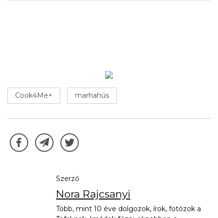
Cook4Me+
marhahús
Szerző
Nora Rajcsanyi
Több, mint 10 éve dolgozok, írok, fotózok a