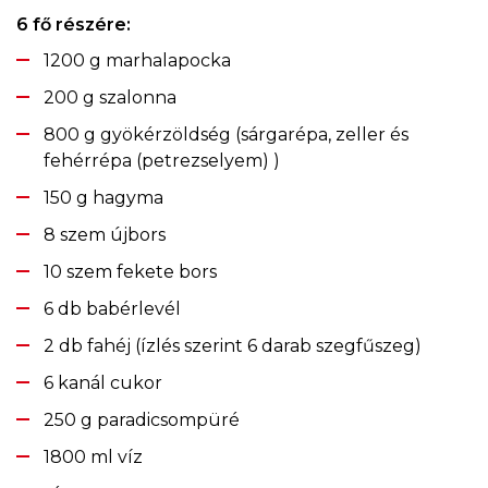
6 fő részére:
1200 g marhalapocka
200 g szalonna
800 g gyökérzöldség (sárgarépa, zeller és
fehérrépa (petrezselyem) )
150 g hagyma
8 szem újbors
10 szem fekete bors
6 db babérlevél
2 db fahéj (ízlés szerint 6 darab szegfűszeg)
6 kanál cukor
250 g paradicsompüré
1800 ml víz