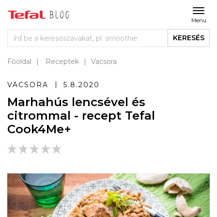
Menu
KERESÉS
Főoldal
Receptek
Vacsora
VACSORA
5.8.2020
Marhahús lencsével és
citrommal - recept Tefal
Cook4Me+