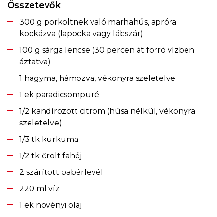
Összetevők
300 g pörköltnek való marhahús, apróra
kockázva (lapocka vagy lábszár)
100 g sárga lencse (30 percen át forró vízben
áztatva)
1 hagyma, hámozva, vékonyra szeletelve
1 ek paradicsompüré
1/2 kandírozott citrom (húsa nélkül, vékonyra
szeletelve)
1/3 tk kurkuma
1/2 tk őrölt fahéj
2 szárított babérlevél
220 ml víz
1 ek növényi olaj