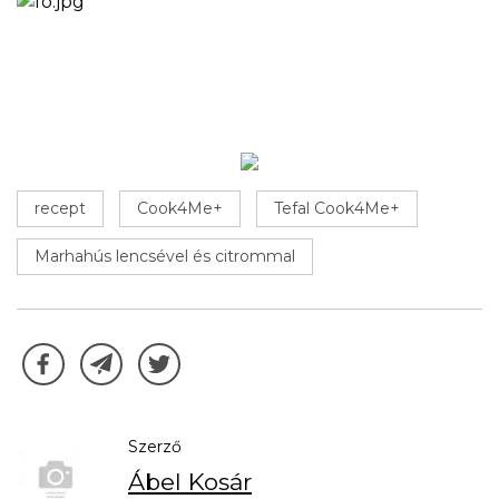
recept
Cook4Me+
Tefal Cook4Me+
Marhahús lencsével és citrommal
Szerző
Ábel Kosár