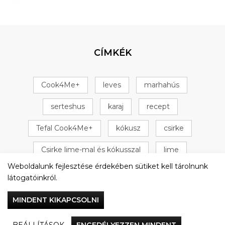
CÍMKÉK
Cook4Me+
leves
marhahús
serteshus
karaj
recept
Tefal Cook4Me+
kókusz
csirke
Csirke lime-mal és kókusszal
lime
Weboldalunk fejlesztése érdekében sütiket kell tárolnunk
+ 16 következő
látogatóinkról.
MINDENT KIKAPCSOLNI