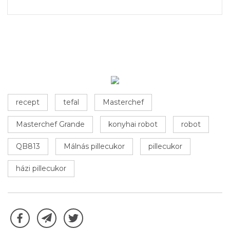
recept
tefal
Masterchef
Masterchef Grande
konyhai robot
robot
QB813
Málnás pillecukor
pillecukor
házi pillecukor