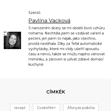
Szerző
Pavlína Vacková
S narozením dcery se mi obrátil život vzhůru
nohama. Nechtěla jsem se vzdávat vaření a
pečení, jen jsem to nějak, jako všechno,
prostě nestíhala. Díky za Tefal automatické
vychytávky, které mi vždy ušetří spoustu
času a nervů, takže se můžu naplno věnovat
miminku, a zároveň si užívat zdravé domácí
kuchyně.
CÍMKÉK
recept
Cook4Me+
Áfonyás piskóta