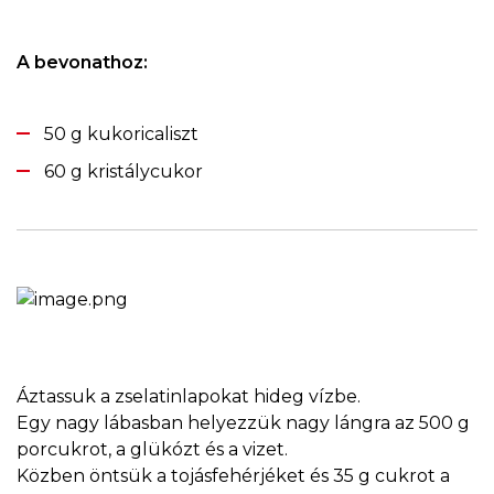
A bevonathoz:
50 g kukoricaliszt
60 g kristálycukor
Áztassuk a zselatinlapokat hideg vízbe.
Egy nagy lábasban helyezzük nagy lángra az 500 g
porcukrot, a glükózt és a vizet.
Közben öntsük a tojásfehérjéket és 35 g cukrot a