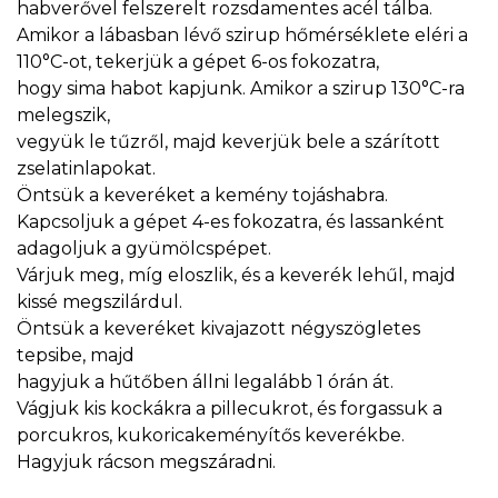
habverővel felszerelt rozsdamentes acél tálba.
Amikor a lábasban lévő szirup hőmérséklete eléri a
110°C-ot, tekerjük a gépet 6-os fokozatra,
hogy sima habot kapjunk. Amikor a szirup 130°C-ra
melegszik,
vegyük le tűzről, majd keverjük bele a szárított
zselatinlapokat.
Öntsük a keveréket a kemény tojáshabra.
Kapcsoljuk a gépet 4-es fokozatra, és lassanként
adagoljuk a gyümölcspépet.
Várjuk meg, míg eloszlik, és a keverék lehűl, majd
kissé megszilárdul.
Öntsük a keveréket kivajazott négyszögletes
tepsibe, majd
hagyjuk a hűtőben állni legalább 1 órán át.
Vágjuk kis kockákra a pillecukrot, és forgassuk a
porcukros, kukoricakeményítős keverékbe.
Hagyjuk rácson megszáradni.