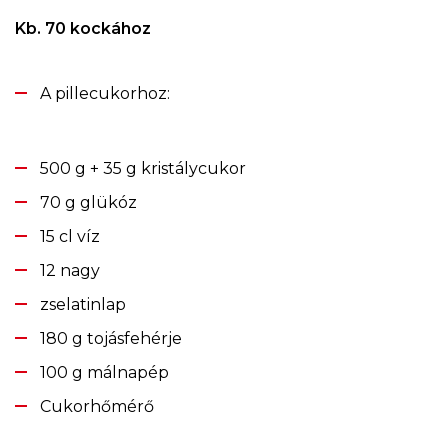
Kb. 70 kockához
A pillecukorhoz:
500 g + 35 g kristálycukor
70 g glükóz
15 cl víz
12 nagy
zselatinlap
180 g tojásfehérje
100 g málnapép
Cukorhőmérő