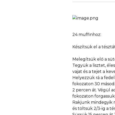
24 muffinhoz:
Készítsük el a tésztá
Melegítsük elő a süt
Tegyük a lisztet, élesz
vajat és a tejet a ke
Helyezzük rá a fedel
fokozaton 30 másodpe
2 percen át. Végül a
fokozaton forgassuk
Rakjunk mindegyik m
és töltsük 2/3-ig a té
Süssük 15 percen át 