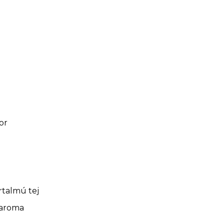
or
rtalmú tej
aaroma