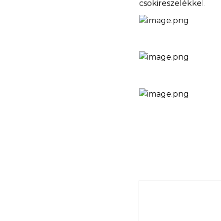
csokireszelékkel.