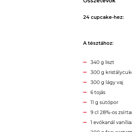
Összetevők
24 cupcake-hez:
A tésztához:
340 g liszt
300 g kristálycuk
300 g lágy vaj
6 tojás
11 g sütőpor
9 cl 28%-os zsírta
1 evőkanál vaníli