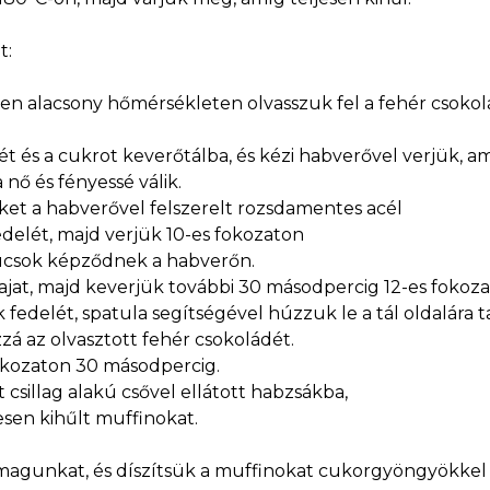
t:
n alacsony hőmérsékleten olvasszuk fel a fehér csokolá
ét és a cukrot keverőtálba, és kézi habverővel verjük, a
 nő és fényessé válik.
ket a habverővel felszerelt rozsdamentes acél
 fedelét, majd verjük 10-es fokozaton
csúcsok képződnek a habverőn.
ajat, majd keverjük további 30 másodpercig 12-es fokoz
 fedelét, spatula segítségével húzzuk le a tál oldalára 
zá az olvasztott fehér csokoládét.
fokozaton 30 másodpercig.
csillag alakú csővel ellátott habzsákba,
esen kihűlt muffinokat.
magunkat, és díszítsük a muffinokat cukorgyöngyökkel