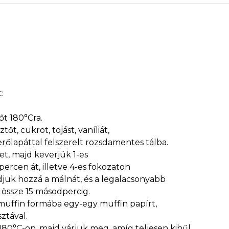
t:
őt 180°Cra.
tőt, cukrot, tojást, vaníliát,
verőlapáttal felszerelt rozsdamentes tálba.
et, majd keverjük 1-es
rcen át, illetve 4-es fokozaton
djuk hozzá a málnát, és a legalacsonyabb
 össze 15 másodpercig.
uffin formába egy-egy muffin papírt,
sztával.
180°C-on, majd várjuk meg, amíg teljesen kihűl.