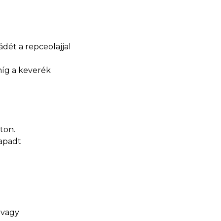
dét a repceolajjal
míg a keverék
aton.
tapadt
 vagy