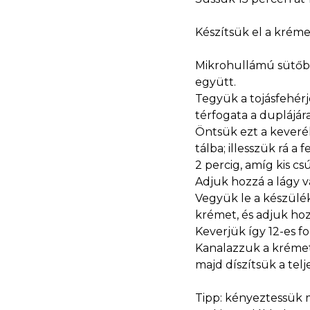
Készítsük el a kréme
Mikrohullámú sütőbe
együtt.
Tegyük a tojásfehérj
térfogata a duplájára
Öntsük ezt a keveré
tálba; illesszük rá a
2 percig, amíg kis 
Adjuk hozzá a lágy v
Vegyük le a készülék
krémet, és adjuk hoz
Keverjük így 12-es 
Kanalazzuk a krémet 
majd díszítsük a telj
Tipp: kényeztessük 