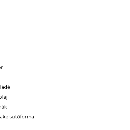
t
or
ládé
olaj
mák
cake sütőforma