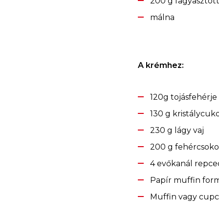
200 g fagyasztot
málna
A krémhez:
120g tojásfehérje
130 g kristálycuk
230 g lágy vaj
200 g fehércsoko
4 evőkanál repce
Papír muffin for
Muffin vagy cup