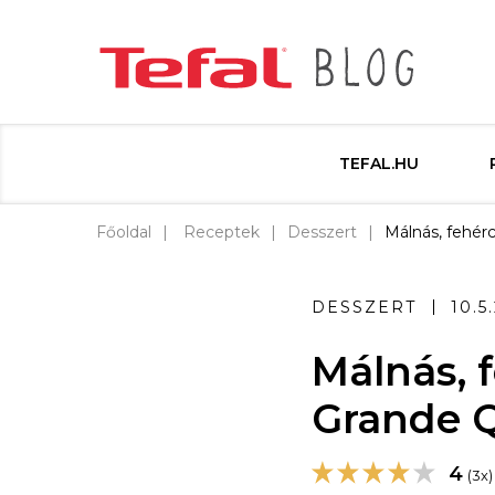
TEFAL.HU
Főoldal
Receptek
Desszert
Málnás, fehér
DESSZERT
10.5
Málnás, 
Grande Q
4
(3x)