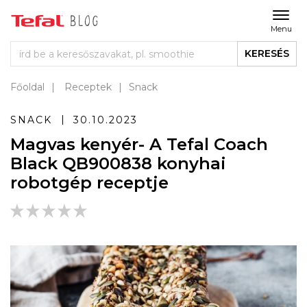
Menu
KERESÉS
Főoldal
Receptek
Snack
SNACK
30.10.2023
Magvas kenyér- A Tefal Coach
Black QB900838 konyhai
robotgép receptje