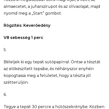
almaecetet, a juharszirupot és az olívaolajat, majd
nyomd meg a „Start” gombot.
Rögzítés:
Keverőedény
V8 sebesség 1 perc
5.
Béleljek ki egy tepsit sütőpapírral. Öntse a tésztát
az előkészített tepsibe, és néhányszor enyhén
kopogtassa meg a felületet, hogy a tészta jól
szétterüljön.
6.
Tegye a tepsit 30 percre a hűtőszekrénybe. Közben