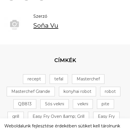
Szerző
Soňa Vu
CÍMKÉK
recept
tefal
Masterchef
Masterchef Grande
konyhai robot
robot
QB813
Sós vekni
vekni
pite
grill
Easy Fry Oven &amp; Grill
Easy Fry
Weboldalunk fejlesztése érdekében sütiket kell tárolnunk
Oven &amp; Grill
+ 16 következő