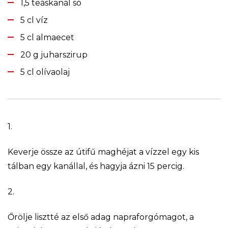
1,5 teáskanál só
5 cl víz
5 cl almaecet
20 g juharszirup
5 cl olívaolaj
1.
Keverje össze az útifű maghéjat a vízzel egy kis
tálban egy kanállal, és hagyja ázni 15 percig.
2.
Őrölje lisztté az első adag napraforgómagot, a