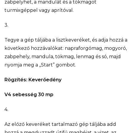
zabpelyhet, a mandulát és a tökmagot
turmixgéppel vagy aprítóval.
3.
Tegye a gép táljába a lisztkeveréket, és adja hozzá a
következő hozzávalókat: napraforgómag, mogyoró,
zabpehely, mandula, tökmag, lenmag és só, majd
nyomja meg a „Start” gombot.
Rögzítés:
Keverőedény
V4 sebesség 30 mp
4.
Az előző keveréket tartalmazó gép táljába add
hozzá a megduzzadt útifű maghéjat, a vizet, az