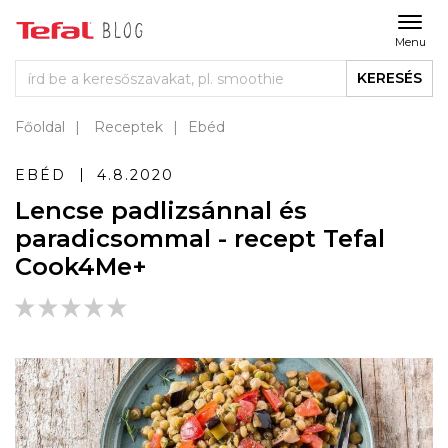
Menu
KERESÉS
Főoldal
Receptek
Ebéd
EBÉD
4.8.2020
Lencse padlizsánnal és
paradicsommal - recept Tefal
Cook4Me+