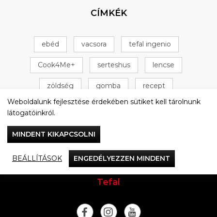
CÍMKÉK
ebéd
vacsora
tefal ingenio
Cook4Me+
serteshus
lencse
zöldség
gomba
recept
Weboldalunk fejlesztése érdekében sütiket kell tárolnunk
Tefal Cook4Me+
csirke
+ 16 következő
látogatóinkról.
MINDENT KIKAPCSOLNI
BEÁLLÍTÁSOK
ENGEDÉLYEZZEN MINDENT
Vacsorázzunk együtt
Tefal