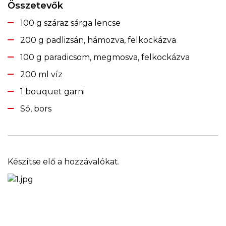
Összetevők
100 g száraz sárga lencse
200 g padlizsán, hámozva, felkockázva
100 g paradicsom, megmosva, felkockázva
200 ml víz
1 bouquet garni
Só, bors
Készítse elő a hozzávalókat.