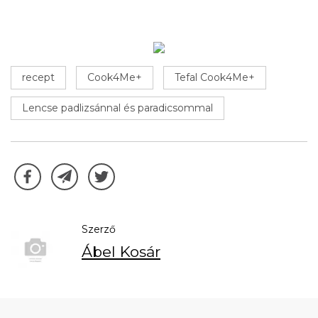
recept
Cook4Me+
Tefal Cook4Me+
Lencse padlizsánnal és paradicsommal
Szerző
Ábel Kosár