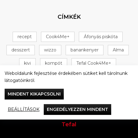
CÍMKÉK
recept
Cook4Me+
Áfonyás piskóta
desszert
wizzo
banankenyer
Alma
kivi
kompót
Tefal Cook4Me+
Weboldalunk fejlesztése érdekében sütiket kell tárolnunk
+ 16 következő
látogatóinkról.
MINDENT KIKAPCSOLNI
BEÁLLÍTÁSOK
ENGEDÉLYEZZEN MINDENT
Vacsorázzunk együtt
Tefal