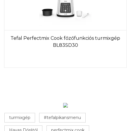
Tefal Perfectmix Cook főzőfunkciós turmixgép
BL83SD30
turmixgép
#tefalpikansmenu
Havas Dórától
perfectmix cook