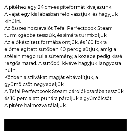
A pitéhez egy 24 cm-es piteformát kivajazunk.
A vajat egy kis lábasban felolvasztjuk, és hagyjuk
kihűlni.
Az összes hozzávalót Tefal Perfectcook Steam
turmixgépbe tesszük, és simára turmixoljuk.
Az előkészített formába öntjük, és 160 fokra
előmelegített sütőben 40 percig sütjük, amíg a
szélein megpirul a sütemény, a közepe pedig kissé
rezgős marad. A sütőből kivéve hagyjuk langyosra
hűlni.
Közben a szilvákat magját eltávolítjuk, a
gyümölcsöt negyedeljük.
A Tefal Perfectcook Steam párolókosarába tesszük
és 10 perc alatt puhára pároljuk a gyümölcsöt.
A pitére halmozva tálaljuk.