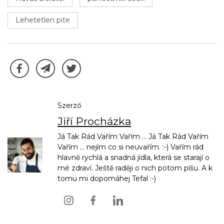
Lehetetlen pite
Szerző
Jiří Procházka
Já Tak Rád Vařím Vařím ... Já Tak Rád Vařím
Vařím ... nejím co si neuvařím. :-) Vařím rád
hlavně rychlá a snadná jídla, která se starají o
mé zdraví. Ještě raději o nich potom píšu. A k
tomu mi dopomáhej Tefal :-)