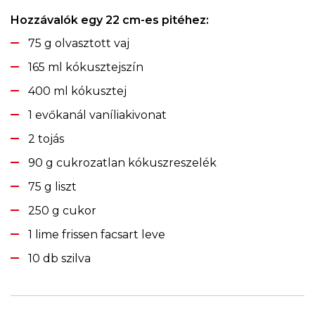
Hozzávalók egy 22 cm-es pitéhez:
75 g olvasztott vaj
165 ml kókusztejszín
400 ml kókusztej
1 evőkanál vaníliakivonat
2 tojás
90 g cukrozatlan kókuszreszelék
75 g liszt
250 g cukor
1 lime frissen facsart leve
10 db szilva