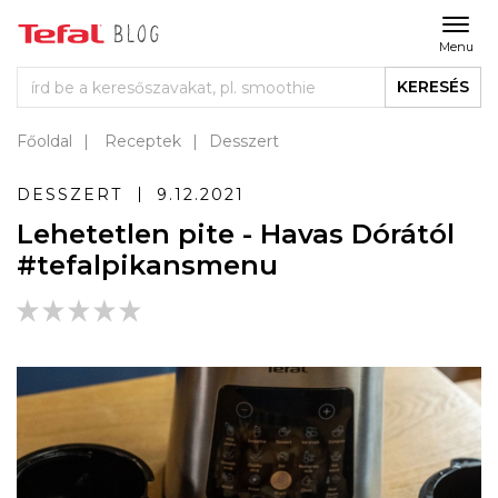
Menu
KERESÉS
Főoldal
Receptek
Desszert
DESSZERT
9.12.2021
Lehetetlen pite - Havas Dórától
#tefalpikansmenu