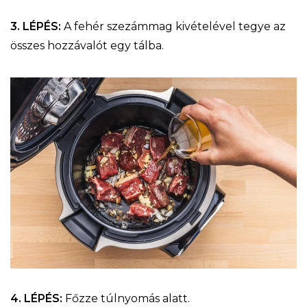
3. LÉPÉS:
A fehér szezámmag kivételével tegye az
összes hozzávalót egy tálba.
4. LÉPÉS:
Főzze túlnyomás alatt.