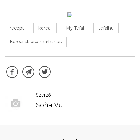
recept
koreai
My Tefal
tefalhu
Koreai stílusú marhahús
Szerző
Soňa Vu