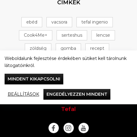
CÍMKÉK
ebéd
vacsora
tefal ingenio
Cook4Me+
serteshus
lencse
zöldség
gomba
recept
Weboldalunk fejlesztése érdekében sütiket kell tárolnunk
Tefal Cook4Me+
csirke
+ 16 következő
látogatóinkról.
MINDENT KIKAPCSOLNI
BEÁLLÍTÁSOK
ENGEDÉLYEZZEN MINDENT
Vacsorázzunk együtt
Tefal