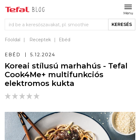
Menu
KERESÉS
Főoldal
Receptek
Ebéd
EBÉD
5.12.2024
Koreai stílusú marhahús - Tefal
Cook4Me+ multifunkciós
elektromos kukta