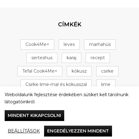
CÍMKÉK
Cook4Me+
leves
marhahús
serteshus
karaj
recept
Tefal Cook4Me+
kókusz
csirke
Csirke lime-mal és kókusszal
lime
Weboldalunk fejlesztése érdekében sütiket kell tárolnunk
+ 16 következő
látogatóinkról.
MINDENT KIKAPCSOLNI
BEÁLLÍTÁSOK
ENGEDÉLYEZZEN MINDENT
Vacsorázzunk együtt