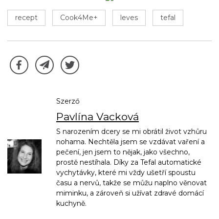
recept
Cook4Me+
leves
tefal
Szerző
Pavlína Vacková
S narozením dcery se mi obrátil život vzhůru
nohama. Nechtěla jsem se vzdávat vaření a
pečení, jen jsem to nějak, jako všechno,
prostě nestíhala. Díky za Tefal automatické
vychytávky, které mi vždy ušetří spoustu
času a nervů, takže se můžu naplno věnovat
miminku, a zároveň si užívat zdravé domácí
kuchyně.