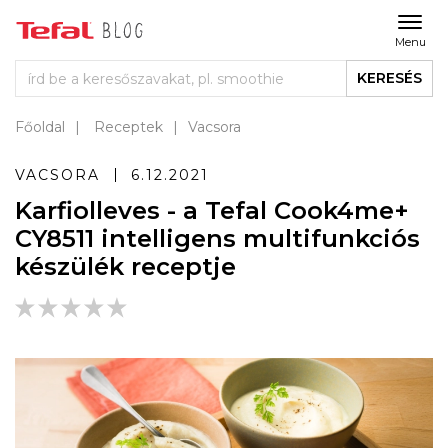
Menu
KERESÉS
Főoldal
Receptek
Vacsora
VACSORA
6.12.2021
Karfiolleves - a Tefal Cook4me+
CY8511 intelligens multifunkciós
készülék receptje