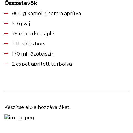
Összetevők
800 g karfiol, finomra aprítva
50 g vaj
75 ml csirkealaplé
2 tk só és bors
170 ml főzőtejszín
2 csipet aprított turbolya
Készítse elő a hozzávalókat.