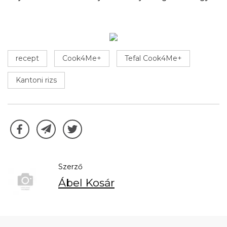
recept
Cook4Me+
Tefal Cook4Me+
Kantoni rizs
Szerző
Ábel Kosár