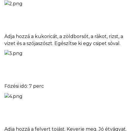
Adja hozzá a kukoricát, a zöldborsót, a rákot, rizst, a
vizet és a szójaszószt. Egészítse ki egy csipet sóval.
Főzési idő: 7 perc
Adja hozzá a felvert tojást. Keverje meg. Jó étvágyat.