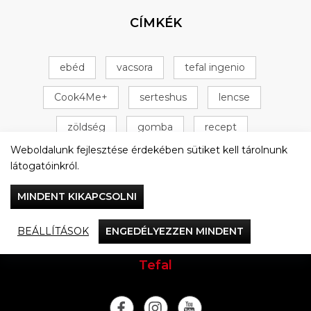
CÍMKÉK
ebéd
vacsora
tefal ingenio
Cook4Me+
serteshus
lencse
zöldség
gomba
recept
Weboldalunk fejlesztése érdekében sütiket kell tárolnunk
Tefal Cook4Me+
csirke
+ 16 következő
látogatóinkról.
MINDENT KIKAPCSOLNI
BEÁLLÍTÁSOK
ENGEDÉLYEZZEN MINDENT
Vacsorázzunk együtt
Tefal