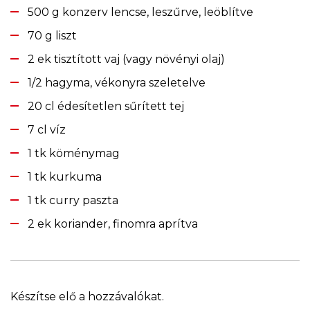
500 g konzerv lencse, leszűrve, leöblítve
70 g liszt
2 ek tisztított vaj (vagy növényi olaj)
1/2 hagyma, vékonyra szeletelve
20 cl édesítetlen sűrített tej
7 cl víz
1 tk köménymag
1 tk kurkuma
1 tk curry paszta
2 ek koriander, finomra aprítva
Készítse elő a hozzávalókat.