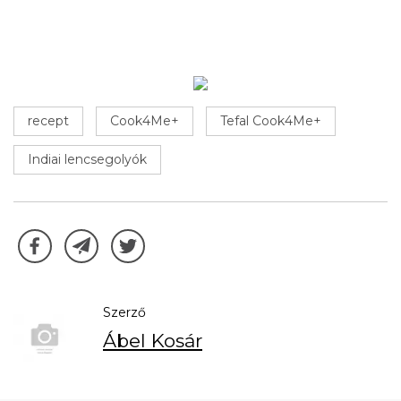
recept
Cook4Me+
Tefal Cook4Me+
Indiai lencsegolyók
Szerző
Ábel Kosár