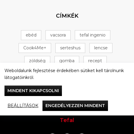
CÍMKÉK
ebéd
vacsora
tefal ingenio
Cook4Me+
serteshus
lencse
zöldség
gomba
recept
Weboldalunk fejlesztése érdekében sütiket kell tárolnunk
Tefal Cook4Me+
csirke
+ 16 következő
látogatóinkról.
MINDENT KIKAPCSOLNI
BEÁLLÍTÁSOK
ENGEDÉLYEZZEN MINDENT
Vacsorázzunk együtt
Tefal