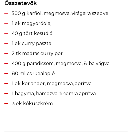
Összetevők
500 g karfiol, megmosva, virágaira szedve
1 ek mogyoróolaj
40 g tört kesudió
1 ek curry paszta
2 tk madras curry por
400 g paradicsom, megmosva, 8-ba vágva
80 ml csirkealaplé
1 ek koriander, megmosva, aprítva
1 hagyma, hámozva, finomra aprítva
3 ek kókuszkrém