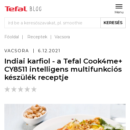
Menu
KERESÉS
Főoldal
Receptek
Vacsora
VACSORA
6.12.2021
Indiai karfiol - a Tefal Cook4me+
CY8511 intelligens multifunkciós
készülék receptje