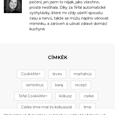
pečení, jen jsem to nějak, jako všechno,
prostě nestíhala. Díky za Tefal automatické
vychytávky, které mi vždy ušetří spoustu
času a nervů, takže se můžu naplno věnovat
miminku, a zároveň si užívat zdravé domácí
kuchyně.
CÍMKÉK
Cook4Me+
leves
marhahús
serteshus
karaj
recept
Tefal Cook4Me+
kókusz
csirke
Csirke lime-mal és kókusszal
lime