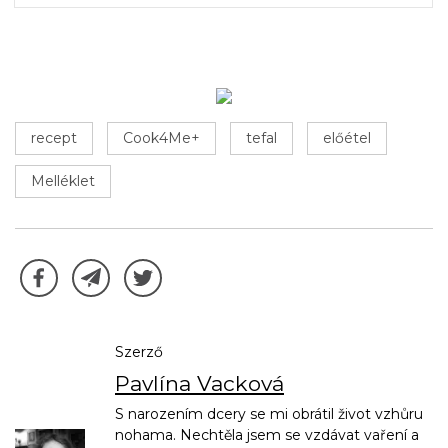
recept
Cook4Me+
tefal
előétel
Melléklet
Szerző
Pavlína Vacková
S narozením dcery se mi obrátil život vzhůru
nohama. Nechtěla jsem se vzdávat vaření a