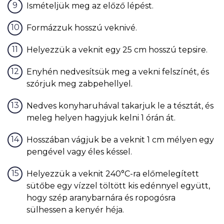
Ismételjük meg az előző lépést.
Formázzuk hosszú veknivé.
Helyezzük a veknit egy 25 cm hosszú tepsire.
Enyhén nedvesítsük meg a vekni felszínét, és
szórjuk meg zabpehellyel.
Nedves konyharuhával takarjuk le a tésztát, és
meleg helyen hagyjuk kelni 1 órán át.
Hosszában vágjuk be a veknit 1 cm mélyen egy
pengével vagy éles késsel.
Helyezzük a veknit 240°C-ra előmelegített
sütőbe egy vízzel töltött kis edénnyel együtt,
hogy szép aranybarnára és ropogósra
sülhessen a kenyér héja.