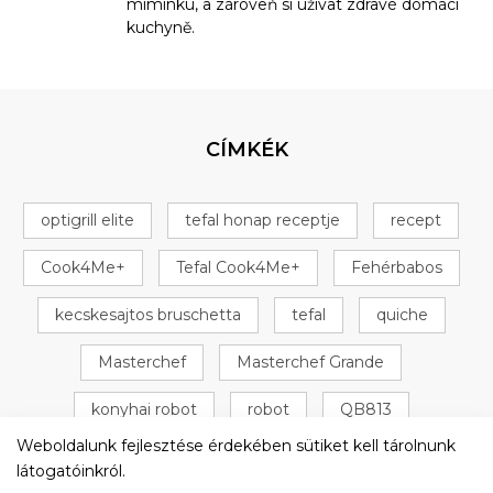
miminku, a zároveň si užívat zdravé domácí
kuchyně.
CÍMKÉK
optigrill elite
tefal honap receptje
recept
Cook4Me+
Tefal Cook4Me+
Fehérbabos
kecskesajtos bruschetta
tefal
quiche
Masterchef
Masterchef Grande
konyhai robot
robot
QB813
Weboldalunk fejlesztése érdekében sütiket kell tárolnunk
Omlós tészta
+ 16 következő
látogatóinkról.