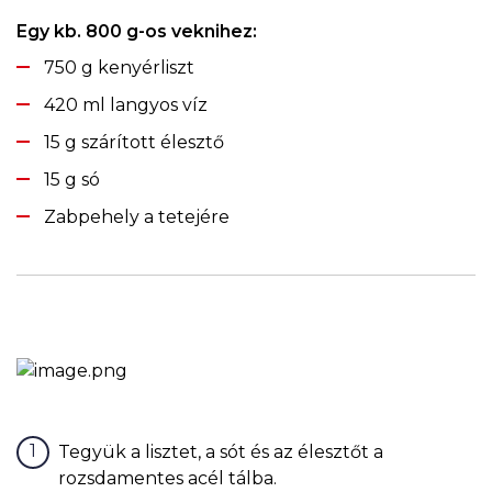
Egy kb. 800 g-os veknihez:
750 g kenyérliszt
420 ml langyos víz
15 g szárított élesztő
15 g só
Zabpehely a tetejére
Tegyük a lisztet, a sót és az élesztőt a
rozsdamentes acél tálba.