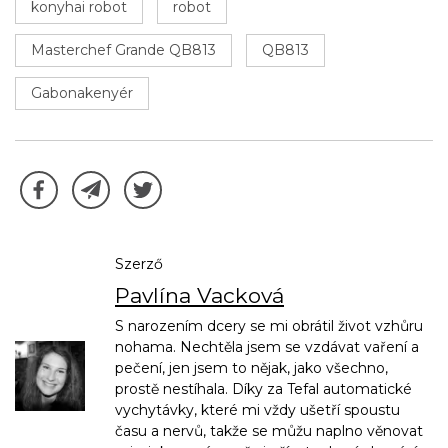
konyhai robot
robot
Masterchef Grande QB813
QB813
Gabonakenyér
Szerző
Pavlína Vacková
S narozením dcery se mi obrátil život vzhůru
nohama. Nechtěla jsem se vzdávat vaření a
pečení, jen jsem to nějak, jako všechno,
prostě nestíhala. Díky za Tefal automatické
vychytávky, které mi vždy ušetří spoustu
času a nervů, takže se můžu naplno věnovat