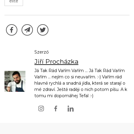
elite
Szerző
Jiří Procházka
Já Tak Rád Vařím Vařím ... Já Tak Rád Vařím
Vařím ... nejím co si neuvařím. :-) Vařím rád
hlavně rychlá a snadná jídla, která se starají o
mé zdraví. Ještě raději o nich potom píšu. A k
tomu mi dopomáhej Tefal :-)