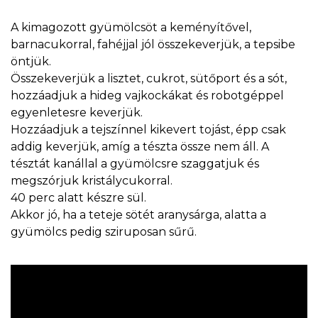
A kimagozott gyümölcsöt a keményítővel,
barnacukorral, fahéjjal jól összekeverjük, a tepsibe
öntjük.
Összekeverjük a lisztet, cukrot, sütőport és a sót,
hozzáadjuk a hideg vajkockákat és robotgéppel
egyenletesre keverjük.
Hozzáadjuk a tejszínnel kikevert tojást, épp csak
addig keverjük, amíg a tészta össze nem áll. A
tésztát kanállal a gyümölcsre szaggatjuk és
megszórjuk kristálycukorral.
40 perc alatt készre sül.
Akkor jó, ha a teteje sötét aranysárga, alatta a
gyümölcs pedig sziruposan sűrű.