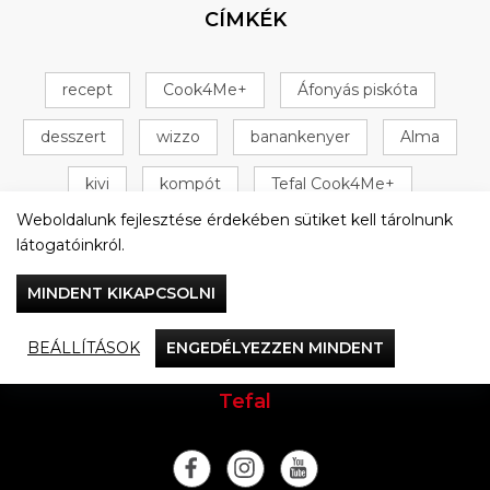
CÍMKÉK
recept
Cook4Me+
Áfonyás piskóta
desszert
wizzo
banankenyer
Alma
kivi
kompót
Tefal Cook4Me+
Weboldalunk fejlesztése érdekében sütiket kell tárolnunk
+ 16 következő
látogatóinkról.
MINDENT KIKAPCSOLNI
BEÁLLÍTÁSOK
ENGEDÉLYEZZEN MINDENT
Vacsorázzunk együtt
Tefal