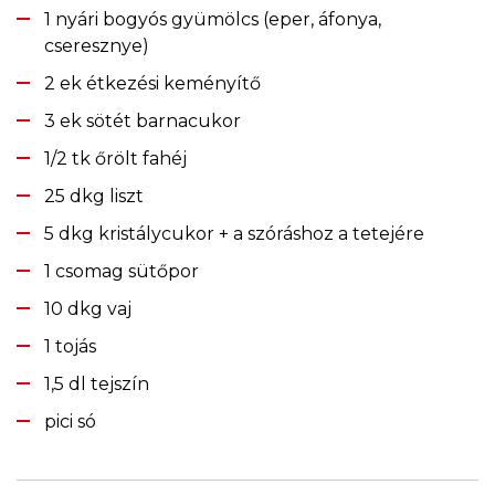
1 nyári bogyós gyümölcs (eper, áfonya,
cseresznye)
2 ek étkezési keményítő
3 ek sötét barnacukor
1/2 tk őrölt fahéj
25 dkg liszt
5 dkg kristálycukor + a szóráshoz a tetejére
1 csomag sütőpor
10 dkg vaj
1 tojás
1,5 dl tejszín
pici só