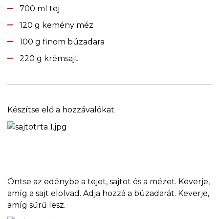
700 ml tej
120 g kemény méz
100 g finom búzadara
220 g krémsajt
Készítse elő a hozzávalókat.
Öntse az edénybe a tejet, sajtot és a mézet. Keverje,
amíg a sajt elolvad. Adja hozzá a búzadarát. Keverje,
amíg sűrű lesz.