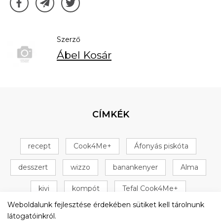
Szerző
Ábel Kosár
CÍMKÉK
recept
Cook4Me+
Áfonyás piskóta
desszert
wizzo
banankenyer
Alma
kivi
kompót
Tefal Cook4Me+
Weboldalunk fejlesztése érdekében sütiket kell tárolnunk
+ 16 következő
látogatóinkról.