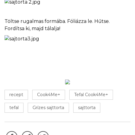
Töltse rugalmas formába. Fóliázza le. Hűtse.
Fordítsa ki, majd tálalja!
recept
Cook4Me+
Tefal Cook4Me+
tefal
Grízes sajttorta
sajttorta