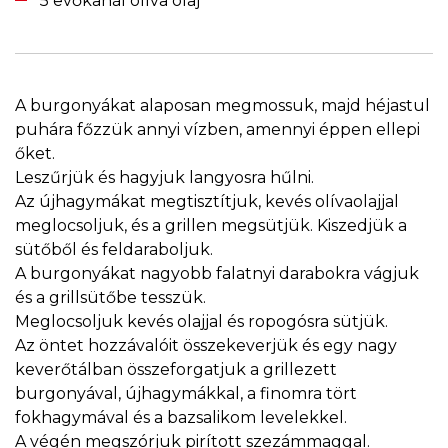
5 evőkanál olíva olaj
A burgonyákat alaposan megmossuk, majd héjastul
puhára főzzük annyi vízben, amennyi éppen ellepi
őket.
Leszűrjük és hagyjuk langyosra hűlni.
Az újhagymákat megtisztítjuk, kevés olívaolajjal
meglocsoljuk, és a grillen megsütjük. Kiszedjük a
sütőből és feldaraboljuk.
A burgonyákat nagyobb falatnyi darabokra vágjuk
és a grillsütőbe tesszük.
Meglocsoljuk kevés olajjal és ropogósra sütjük.
Az öntet hozzávalóit összekeverjük és egy nagy
keverőtálban összeforgatjuk a grillezett
burgonyával, újhagymákkal, a finomra tört
fokhagymával és a bazsalikom levelekkel.
A végén megszórjuk pirított szezámmaggal.