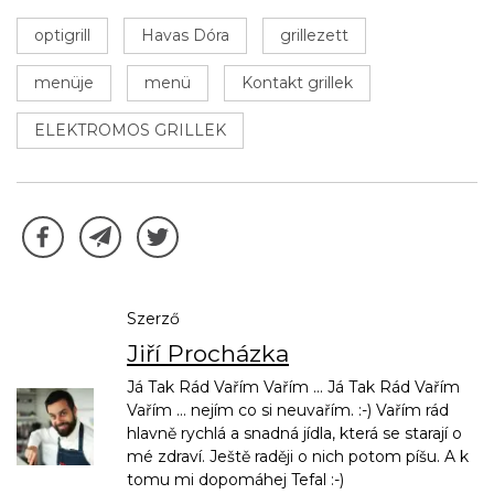
optigrill
Havas Dóra
grillezett
menüje
menü
Kontakt grillek
ELEKTROMOS GRILLEK
Szerző
Jiří Procházka
Já Tak Rád Vařím Vařím ... Já Tak Rád Vařím
Vařím ... nejím co si neuvařím. :-) Vařím rád
hlavně rychlá a snadná jídla, která se starají o
mé zdraví. Ještě raději o nich potom píšu. A k
tomu mi dopomáhej Tefal :-)