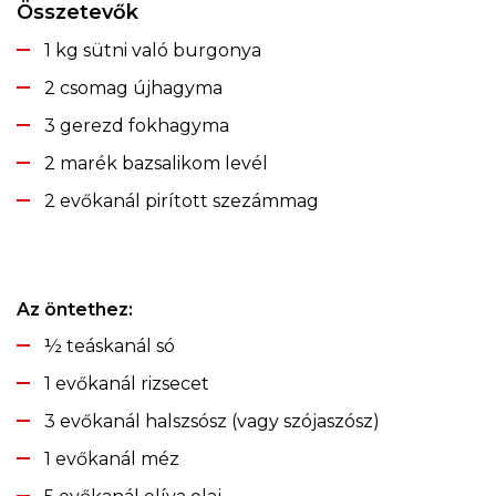
Összetevők
1 kg sütni való burgonya
2 csomag újhagyma
3 gerezd fokhagyma
2 marék bazsalikom levél
2 evőkanál pirított szezámmag
Az öntethez:
½ teáskanál só
1 evőkanál rizsecet
3 evőkanál halszsósz (vagy szójaszósz)
1 evőkanál méz