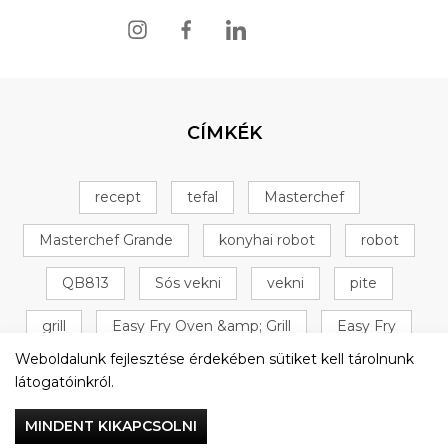
CÍMKÉK
recept
tefal
Masterchef
Masterchef Grande
konyhai robot
robot
QB813
Sós vekni
vekni
pite
grill
Easy Fry Oven &amp; Grill
Easy Fry
Weboldalunk fejlesztése érdekében sütiket kell tárolnunk
Oven &amp; Grill
+ 16 következő
látogatóinkról.
MINDENT KIKAPCSOLNI