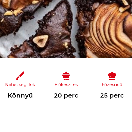
Nehézségi fok
Előkészítés
Főzési idő
Könnyű
20 perc
25 perc