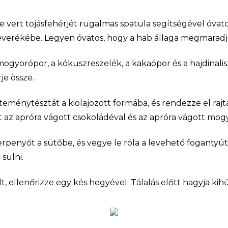
 vert tojásfehérjét rugalmas spatula segítségével óvato
keverékébe. Legyen óvatos, hogy a hab állaga megmaradj
mogyorópor, a kókuszreszelék, a kakaópor és a hajdinalis
je össze.
teménytésztát a kiolajozott formába, és rendezze el rajt
az apróra vágott csokoládéval és az apróra vágott mogyo
erpenyőt a sütőbe, és vegye le róla a levehető fogantyút
sülni.
, ellenőrizze egy kés hegyével. Tálalás előtt hagyja kihű