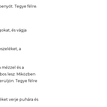
penyőt. Tegye félre.
okat, és vágja
szeléket, a
 a mézzel és a
abos lesz. Miközben
erüljön. Tegye félre
jéket verje puhára és