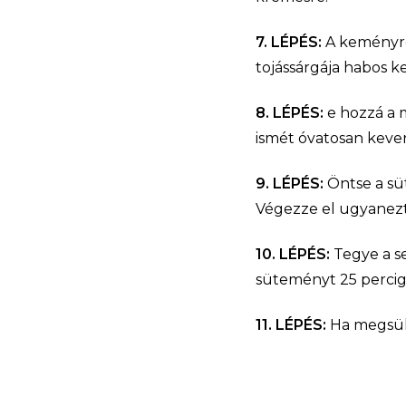
7. LÉPÉS:
A keményre
tojássárgája habos 
8. LÉPÉS:
e hozzá a 
ismét óvatosan kever
9. LÉPÉS:
Öntse a sü
Végezze el ugyanezt 
10. LÉPÉS:
Tegye a s
süteményt 25 percig 
11. LÉPÉS:
Ha megsült