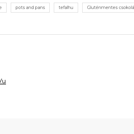
e
pots and pans
tefalhu
Gluténmentes csokolá
Vu