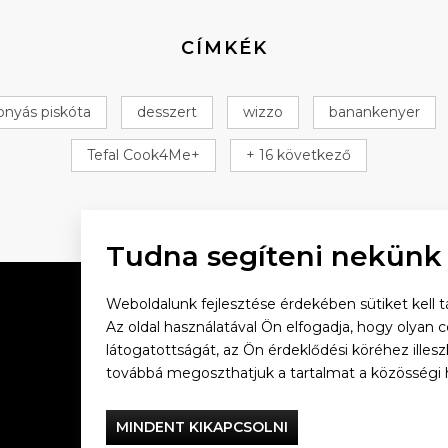
CÍMKÉK
onyás piskóta
desszert
wizzo
banankenyer
Tefal Cook4Me+
+ 16 következő
Tudna segíteni nekünk
Weboldalunk fejlesztése érdekében sütiket kell tá
Az oldal használatával Ön elfogadja, hogy olyan 
látogatottságát, az Ön érdeklődési köréhez illes
Vacsorázzunk együtt
továbbá megoszthatjuk a tartalmat a közösségi 
Tefal
MINDENT KIKAPCSOLNI