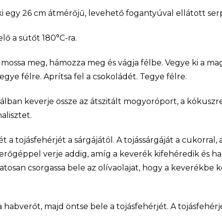
i egy 26 cm átmérőjű, levehető fogantyúval ellátott ser
lő a sütőt 180°C-ra.
 mossa meg, hámozza meg és vágja félbe. Vegye ki a mag
gye félre. Aprítsa fel a csokoládét. Tegye félre.
álban keverje össze az átszitált mogyoróport, a kókuszre
alisztet.
ét a tojásfehérjét a sárgájától. A tojássárgáját a cukorral,
verőgéppel verje addig, amíg a keverék kifehéredik és h
vatosan csorgassa bele az olívaolajat, hogy a keverékbe k
a habverőt, majd öntse bele a tojásfehérjét. A tojásfehér