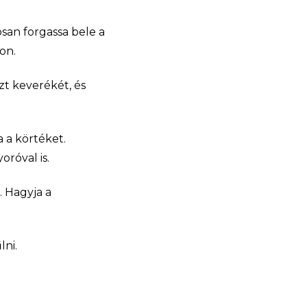
san forgassa bele a
on.
zt keverékét, és
a a körtéket.
róval is.
. Hagyja a
lni.