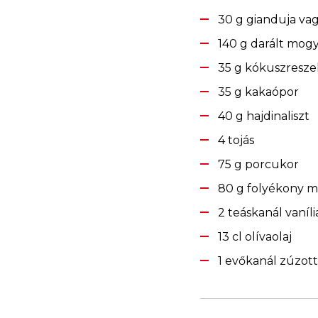
30 g gianduja va
140 g darált mogyo
35 g kókuszresze
35 g kakaópor
40 g hajdinaliszt
4 tojás
75 g porcukor
80 g folyékony 
2 teáskanál vaníl
13 cl olívaolaj
1 evőkanál zúzot