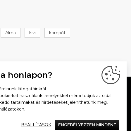
Alma
kivi
kompót
 a honlapon?
rolnunk látogatóinkról.
cookie-kat használunk, amelyekkel mérni tudjuk az oldal
zkedő tartalmakat és hirdetéseket jeleníthetünk meg,
hálózatokon.
BEÁLLÍTÁSOK
ENGEDÉLYEZZEN MINDENT