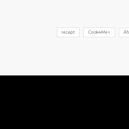
recept
Cook4Me+
Áf