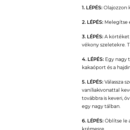
1. LÉPÉS:
Olajozzon k
2. LÉPÉS:
Melegítse e
3. LÉPÉS:
A körtéket
vékony szeletekre. Te
4. LÉPÉS:
Egy nagy t
kakaóport és a hajdin
5. LÉPÉS:
Válassza sz
vaníliakivonattal ke
továbbra is keveri, ó
egy nagy tálban.
6. LÉPÉS:
Öblítse le 
krémesre.