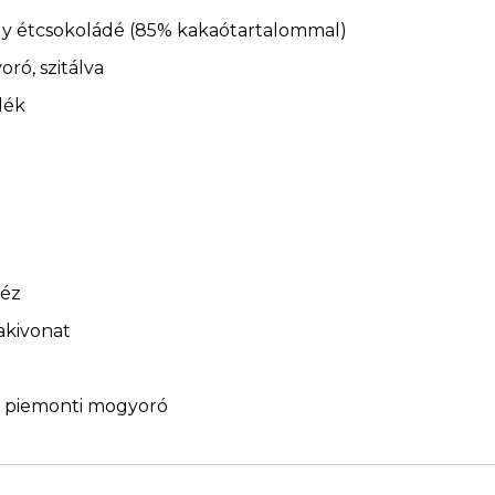
gy étcsokoládé (85% kakaótartalommal)
ró, szitálva
lék
méz
iakivonat
t piemonti mogyoró