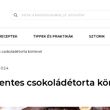
RECEPTEK
TIPPEK ÉS PRAKTIKÁK
SZTORIK
csokoládétorta körtével
2024
ntes csokoládétorta kör