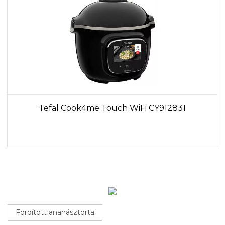
Tefal Cook4me Touch WiFi CY912831
Fordított ananásztorta