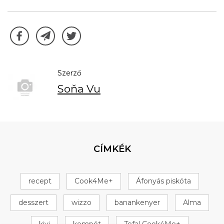
Szerző
Soňa Vu
CÍMKÉK
recept
Cook4Me+
Áfonyás piskóta
desszert
wizzo
banankenyer
Alma