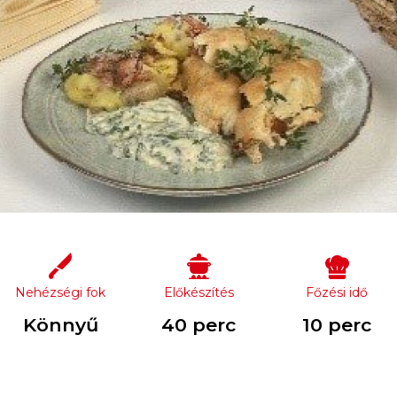
Nehézségi fok
Előkészítés
Főzési idő
Könnyű
40 perc
10 perc