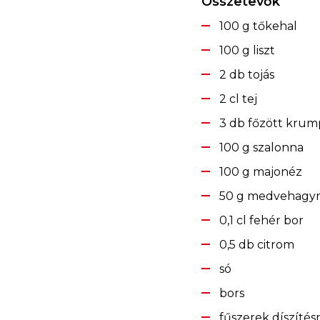
Összetevők
100 g tőkehal
100 g liszt
2 db tojás
2 cl tej
3 db főzött krump
100 g szalonna
100 g majonéz
50 g medvehagy
0,1 cl fehér bor
0,5 db citrom
só
bors
fűszerek díszíté