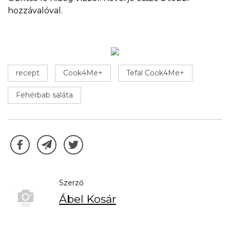
hozzávalóval.
recept
Cook4Me+
Tefal Cook4Me+
Fehérbab saláta
Szerző
Ábel Kosár