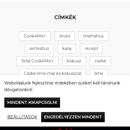
CÍMKÉK
Cook4Me+
leves
marhahús
serteshus
karaj
recept
Tefal Cook4Me+
kókusz
csirke
Csirke lime-mal és kókusszal
lime
Weboldalunk fejlesztése érdekében sütiket kell tárolnunk
+ 16 következő
látogatóinkról.
MINDENT KIKAPCSOLNI
BEÁLLÍTÁSOK
ENGEDÉLYEZZEN MINDENT
Vacsorázzunk együtt