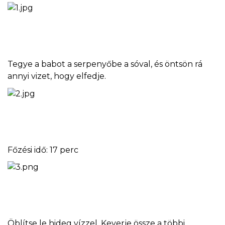
Tegye a babot a serpenyőbe a sóval, és öntsön rá
annyi vizet, hogy elfedje.
Főzési idő: 17 perc
Öblítse le hideg vízzel. Keverje össze a többi