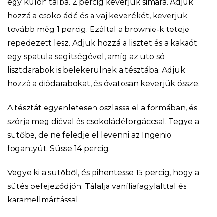
egy külön tálba. 2 percig keverjük simára. Adjuk
hozzá a csokoládé és a vaj keverékét, keverjük
tovább még 1 percig. Ezáltal a brownie-k teteje
repedezett lesz. Adjuk hozzá a lisztet és a kakaót
egy spatula segítségével, amíg az utolsó
lisztdarabok is belekerülnek a tésztába. Adjuk
hozzá a diódarabokat, és óvatosan keverjük össze.
A tésztát egyenletesen oszlassa el a formában, és
szórja meg dióval és csokoládéforgáccsal. Tegye a
sütőbe, de ne feledje el levenni az Ingenio
fogantyút. Süsse 14 percig.
Vegye ki a sütőből, és pihentesse 15 percig, hogy a
sütés befejeződjön. Tálalja vaníliafagylalttal és
karamellmártással.