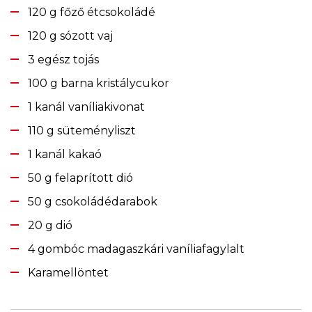
120 g főző étcsokoládé
120 g sózott vaj
3 egész tojás
100 g barna kristálycukor
1 kanál vaníliakivonat
110 g süteményliszt
1 kanál kakaó
50 g felaprított dió
50 g csokoládédarabok
20 g dió
4 gombóc madagaszkári vaníliafagylalt
Karamellöntet