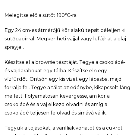
Melegítse elő a sütőt 190°C-ra.
Egy 24 cm-es átmérőjű kör alakú tepsit béleljen ki
sütőpapírral. Megkenheti vajjal vagy lefújhatja olaj
sprayjel.
Készítse el a brownie tésztáját. Tegye a csokoládé-
és vajdarabokat egy tálba. Készítse elő egy
vízfürdőt. Öntsön egy kis vizet egy lábasba, majd
forralja fel. Tegye a tálat az edénybe, kikapcsolt láng
mellett. Folyamatosan kevergesse, amikor a
csokoládé és a vaj elkezd olvadni és amíg a
csokoládé teljesen felolvad és simává válik.
Tegyük a tojásokat, a vaníliakivonatot és a cukrot