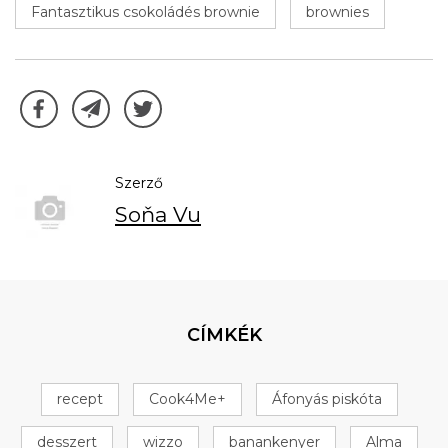
Fantasztikus csokoládés brownie
brownies
Szerző
Soňa Vu
CÍMKÉK
recept
Cook4Me+
Áfonyás piskóta
desszert
wizzo
banankenyer
Alma