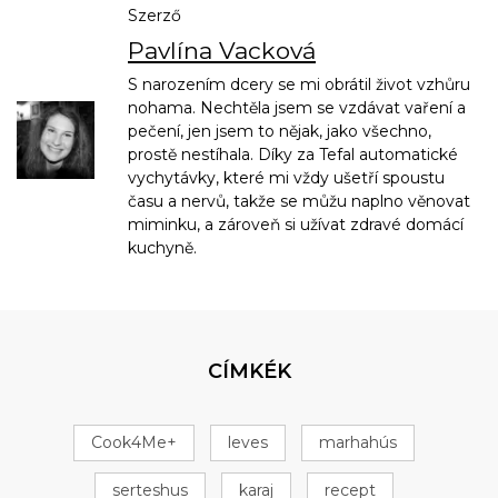
Szerző
Pavlína Vacková
S narozením dcery se mi obrátil život vzhůru
nohama. Nechtěla jsem se vzdávat vaření a
pečení, jen jsem to nějak, jako všechno,
prostě nestíhala. Díky za Tefal automatické
vychytávky, které mi vždy ušetří spoustu
času a nervů, takže se můžu naplno věnovat
miminku, a zároveň si užívat zdravé domácí
kuchyně.
CÍMKÉK
Cook4Me+
leves
marhahús
serteshus
karaj
recept