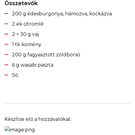
Összetevők
200 g édesburgonya, hámozva, kockázva
2 ek citromlé
2 × 30 g vaj
1 tk kömény
200 g fagyasztott zöldborsó
6 g wasabi paszta
Só
Készítse elő a hozzávalókat.