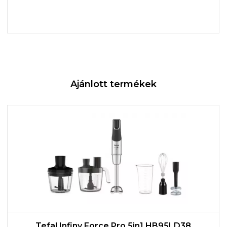
Ajánlott termékek
Tefal Infiny Force Pro 5in1 HB95LD38