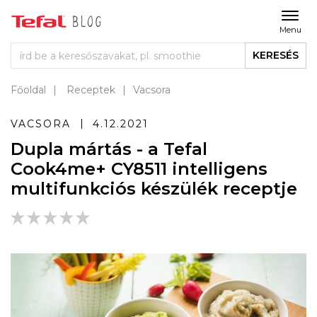
Menu
KERESÉS
Főoldal
Receptek
Vacsora
VACSORA
4.12.2021
Dupla mártás - a Tefal
Cook4me+ CY8511 intelligens
multifunkciós készülék receptje