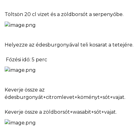
Töltsön 20 cl vizet és a zöldborsót a serpenyőbe.
Helyezze az édesburgonyával teli kosarat a tetejére.
Főzési idő: 5 perc
Keverje össze az
édesburgonyát+citromlevet+köményt+sót+vajat.
Keverje össze a zöldborsót+wasabit+sót+vajat.