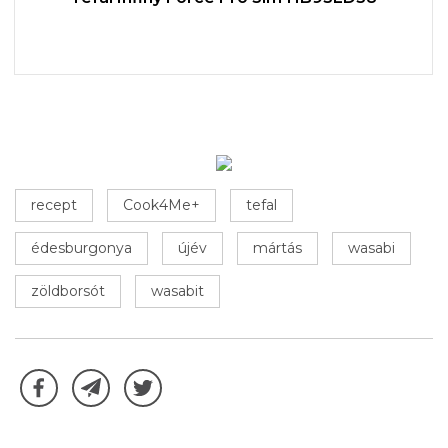
recept
Cook4Me+
tefal
édesburgonya
újév
mártás
wasabi
zöldborsót
wasabit