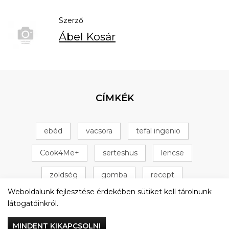
Szerző
Ábel Kosár
CÍMKÉK
ebéd
vacsora
tefal ingenio
Cook4Me+
serteshus
lencse
zöldség
gomba
recept
Weboldalunk fejlesztése érdekében sütiket kell tárolnunk
Tefal Cook4Me+
csirke
+ 16 következő
látogatóinkról.
MINDENT KIKAPCSOLNI