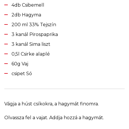
4db Csibemell
2db Hagyma
200 ml 33% Tejszín
3 kanál Pirospaprika
3 kanál Sima liszt
0,5l Csirke alaplé
60g Vaj
csipet Só
Vágja a húst csíkokra, a hagymát finomra.
Olvassza fel a vajat. Addja hozzá a hagymát.