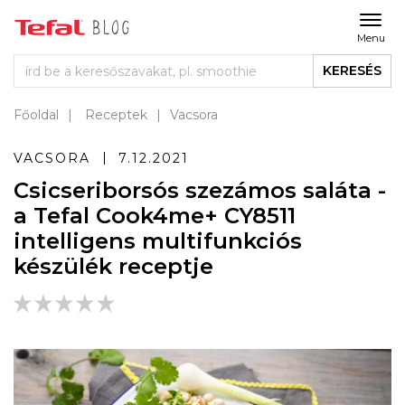
Menu
KERESÉS
Főoldal
Receptek
Vacsora
VACSORA
7.12.2021
Csicseriborsós szezámos saláta -
a Tefal Cook4me+ CY8511
intelligens multifunkciós
készülék receptje