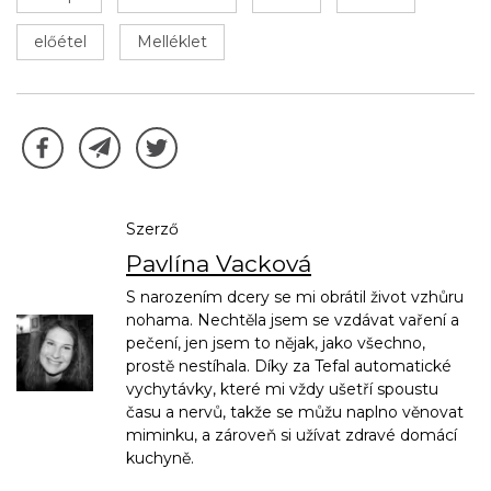
előétel
Melléklet
Szerző
Pavlína Vacková
S narozením dcery se mi obrátil život vzhůru
nohama. Nechtěla jsem se vzdávat vaření a
pečení, jen jsem to nějak, jako všechno,
prostě nestíhala. Díky za Tefal automatické
vychytávky, které mi vždy ušetří spoustu
času a nervů, takže se můžu naplno věnovat
miminku, a zároveň si užívat zdravé domácí
kuchyně.