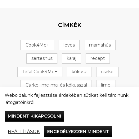
CÍMKÉK
Cook4Me+
leves
marhahús
serteshus
karaj
recept
Tefal Cook4Me+
kókusz
csirke
Csirke lime-mal és kókusszal
lime
Weboldalunk fejlesztése érdekében sütiket kell tárolnunk
+ 16 következő
látogatóinkról.
MINDENT KIKAPCSOLNI
BEÁLLÍTÁSOK
ENGEDÉLYEZZEN MINDENT
Vacsorázzunk együtt