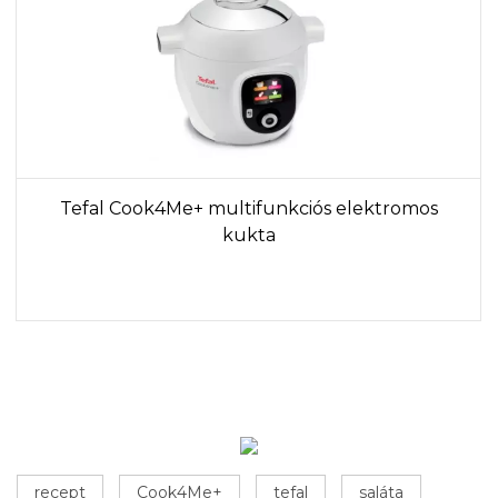
Tefal Cook4Me+ multifunkciós elektromos
kukta
recept
Cook4Me+
tefal
saláta