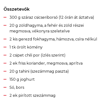
Összetevők
300 g száraz csicseriborsó (12 órán át áztatva)
20 g zöldhagyma, a fehér és zöld részei
megmosva, vékonyra szeletelve
2 kis gerezd fokhagyma, hámozva, csíra nélkül
1 tk őrölt kömény
2 csipet chili por (ízlés szerint)
2 ek friss koriander, megmosva, aprítva
20 g tahini (szezámmag paszta)
150 g joghurt
Só, bors
2 ek pirított szezámmag