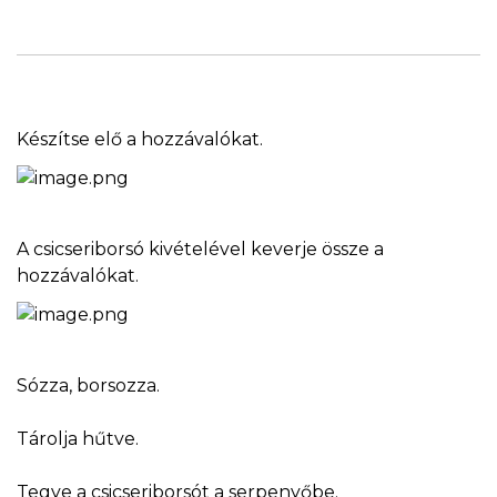
Készítse elő a hozzávalókat.
A csicseriborsó kivételével keverje össze a
hozzávalókat.
Sózza, borsozza.
Tárolja hűtve.
Tegye a csicseriborsót a serpenyőbe.