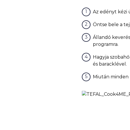
Az edényt kézi 
Öntse bele a teje
Állandó keverés 
programra.
Hagyja szobahőmé
és baracklével.
Miután minden e