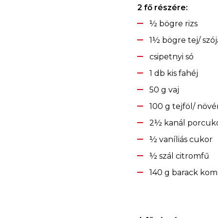
2 fő részére:
½ bögre rizs
1½ bögre tej/ szój
csipetnyi só
1 db kis fahéj
50 g vaj
100 g tejföl/ növé
2½ kanál porcuk
½ vaníliás cukor
½ szál citromfű
140 g barack kom