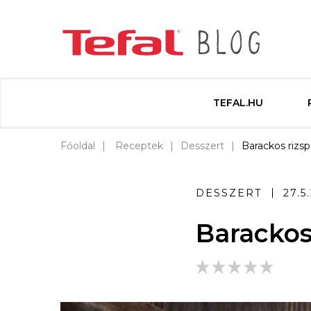
TEFAL.HU
Főoldal
Receptek
Desszert
Barackos rizs
DESSZERT
27.5
Barackos