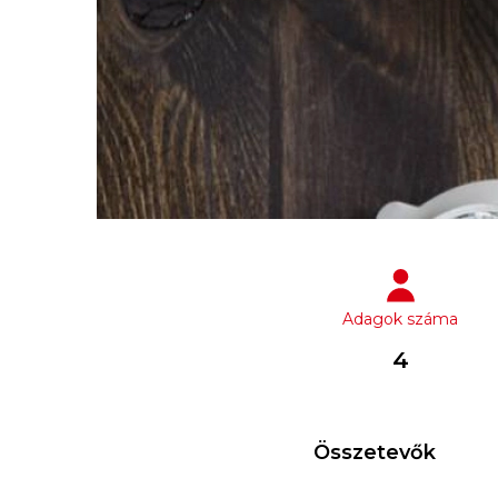
Adagok száma
4
Összetevők