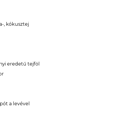
a-, kókusztej
nyi eredetű tejföl
or
pót a levével