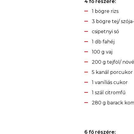
4 fő részére:
1 bögre rizs
3 bögre tej/ szója
csipetnyi só
1 db fahéj
100 g vaj
200 g tejföl/ növé
5 kanál porcukor
1 vaníliás cukor
1 szál citromfű
280 g barack kom
6 fő részére: