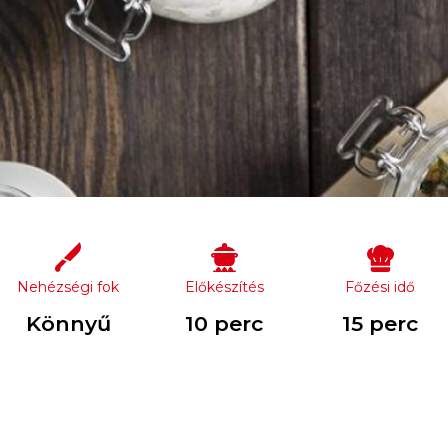
Nehézségi fok
Előkészítés
Főzési idő
Könnyű
10 perc
15 perc