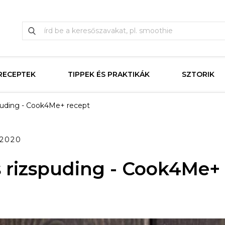
RECEPTEK
TIPPEK ÉS PRAKTIKÁK
SZTORIK
puding - Cook4Me+ recept
.2020
 rizspuding - Cook4Me+