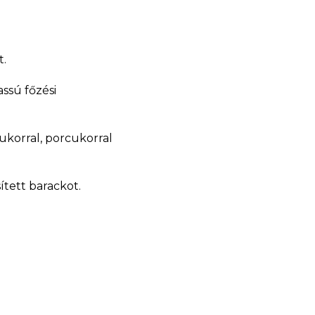
t.
assú főzési
cukorral, porcukorral
ített barackot.