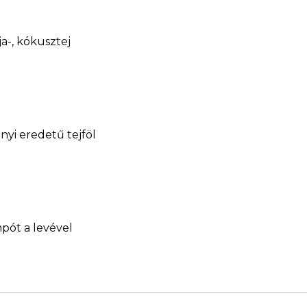
ja-, kókusztej
nyi eredetű tejföl
pót a levével