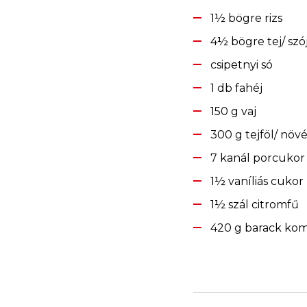
1½ bögre rizs
4½ bögre tej/ szó
csipetnyi só
1 db fahéj
150 g vaj
300 g tejföl/ növé
7 kanál porcukor
1½ vaníliás cukor
1½ szál citromfű
420 g barack kom