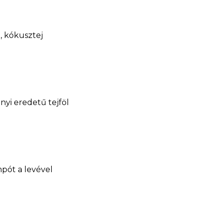
-, kókusztej
nyi eredetű tejföl
pót a levével