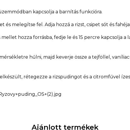
üzemmódban kapcsolja a barnítás funkcióra.
t és melegítse fel. Adja hozzá a rizst, csipet sót és fahéja
mellet hozza forrásba, fedje le és 15 percre kapcsolja a l
rsékletre hűlni, majd keverje össze a tejföllel, vanília
lkészült, rétegezze a rizspudingot és a citromfűvel ízes
Ajánlott termékek