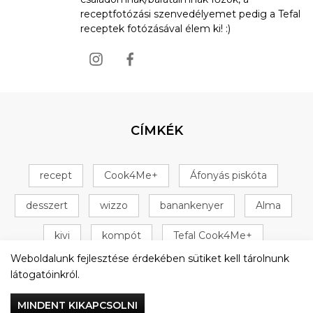
receptfotózási szenvedélyemet pedig a Tefal
receptek fotózásával élem ki! :)
CÍMKÉK
recept
Cook4Me+
Áfonyás piskóta
desszert
wizzo
banankenyer
Alma
kivi
kompót
Tefal Cook4Me+
Weboldalunk fejlesztése érdekében sütiket kell tárolnunk
+ 16 következő
látogatóinkról.
MINDENT KIKAPCSOLNI