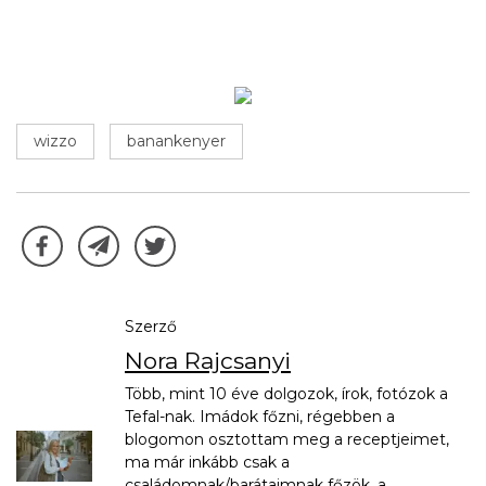
wizzo
banankenyer
Szerző
Nora Rajcsanyi
Több, mint 10 éve dolgozok, írok, fotózok a
Tefal-nak. Imádok főzni, régebben a
blogomon osztottam meg a receptjeimet,
ma már inkább csak a
családomnak/barátaimnak főzök, a