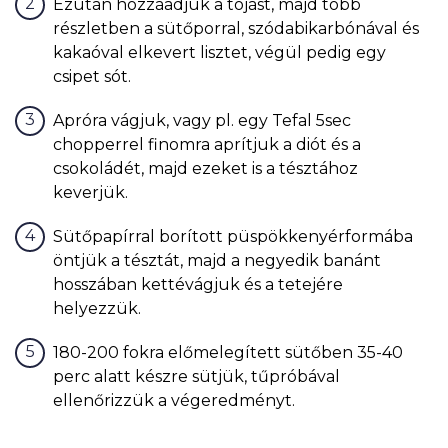
Ezután hozzáadjuk a tojást, majd több
részletben a sütőporral, szódabikarbónával és
kakaóval elkevert lisztet, végül pedig egy
csipet sót.
Apróra vágjuk, vagy pl. egy Tefal 5sec
chopperrel finomra aprítjuk a diót és a
csokoládét, majd ezeket is a tésztához
keverjük.
Sütőpapírral borított püspökkenyérformába
öntjük a tésztát, majd a negyedik banánt
hosszában kettévágjuk és a tetejére
helyezzük.
180-200 fokra előmelegített sütőben 35-40
perc alatt készre sütjük, tűpróbával
ellenőrizzük a végeredményt.