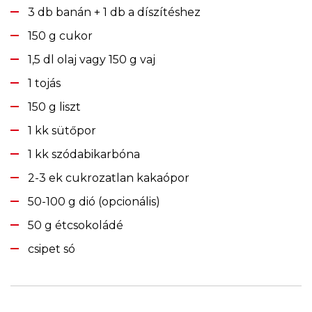
3 db banán + 1 db a díszítéshez
150 g cukor
1,5 dl olaj vagy 150 g vaj
1 tojás
150 g liszt
1 kk sütőpor
1 kk szódabikarbóna
2-3 ek cukrozatlan kakaópor
50-100 g dió (opcionális)
50 g étcsokoládé
csipet só