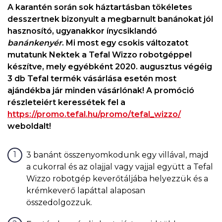
A karantén során sok háztartásban tökéletes
desszertnek bizonyult a megbarnult banánokat jól
hasznosító, ugyanakkor ínycsiklandó
banánkenyér
. Mi most egy csokis változatot
mutatunk Nektek a Tefal Wizzo robotgéppel
készítve, mely egyébként 2020. augusztus végéig
3 db Tefal termék vásárlása esetén most
ajándékba jár minden vásárlónak! A promóció
részleteiért keressétek fel a
https://promo.tefal.hu/promo/tefal_wizzo/
weboldalt!
3 banánt összenyomkodunk egy villával, majd
a cukorral és az olajjal vagy vajjal együtt a Tefal
Wizzo robotgép keverőtáljába helyezzük és a
krémkeverő lapáttal alaposan
összedolgozzuk.