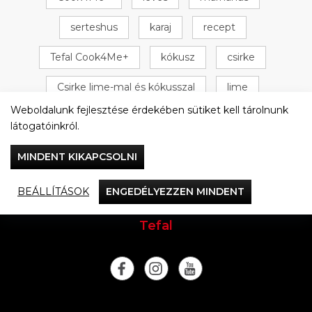
serteshus
karaj
recept
Tefal Cook4Me+
kókusz
csirke
Csirke lime-mal és kókusszal
lime
Weboldalunk fejlesztése érdekében sütiket kell tárolnunk
+ 16 következő
látogatóinkról.
MINDENT KIKAPCSOLNI
BEÁLLÍTÁSOK
ENGEDÉLYEZZEN MINDENT
Vacsorázzunk együtt
Tefal