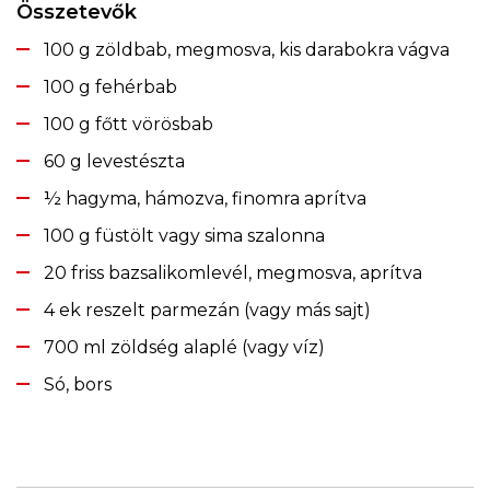
Összetevők
100 g zöldbab, megmosva, kis darabokra vágva
100 g fehérbab
100 g főtt vörösbab
60 g levestészta
½ hagyma, hámozva, finomra aprítva
100 g füstölt vagy sima szalonna
20 friss bazsalikomlevél, megmosva, aprítva
4 ek reszelt parmezán (vagy más sajt)
700 ml zöldség alaplé (vagy víz)
Só, bors