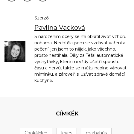
Szerző
Pavlína Vacková
S narozením dcery se mi obrátil život vzhůru
nohama. Nechtěla jsem se vzdávat vaření a
pečení, jen jsem to nějak, jako všechno,
prostě nestíhala. Díky za Tefal automatické
vychytávky, které mi vždy ušetří spoustu
času a nervů, takže se můžu naplno věnovat
miminku, a zároveň si užívat zdravé domácí
kuchyně.
CÍMKÉK
Cook4Me+
leves
marhahús