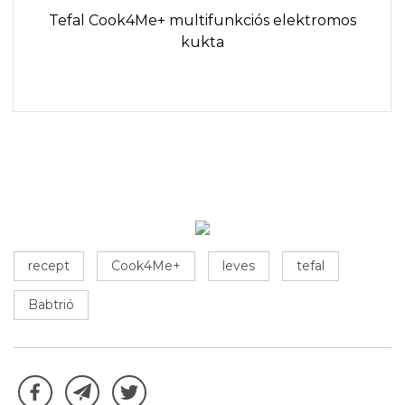
Tefal Cook4Me+ multifunkciós elektromos
kukta
recept
Cook4Me+
leves
tefal
Babtrió