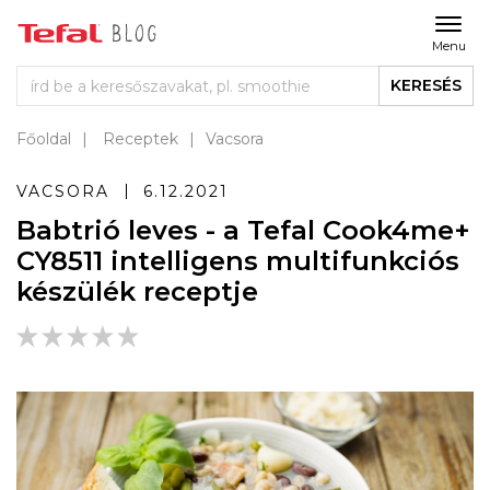
Menu
KERESÉS
Főoldal
Receptek
Vacsora
VACSORA
6.12.2021
Babtrió leves - a Tefal Cook4me+
CY8511 intelligens multifunkciós
készülék receptje