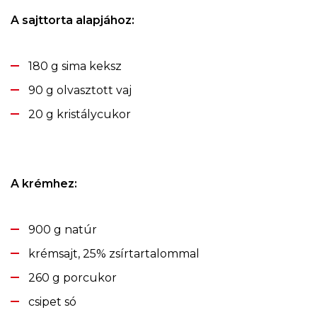
A sajttorta alapjához:
180 g sima keksz
90 g olvasztott vaj
20 g kristálycukor
A krémhez:
900 g natúr
krémsajt, 25% zsírtartalommal
260 g porcukor
csipet só