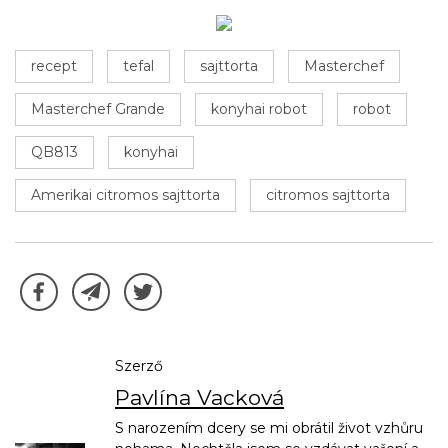
recept
tefal
sajttorta
Masterchef
Masterchef Grande
konyhai robot
robot
QB813
konyhai
Amerikai citromos sajttorta
citromos sajttorta
Szerző
Pavlína Vacková
S narozením dcery se mi obrátil život vzhůru