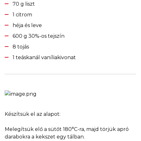
70 g liszt
1 citrom
héja és leve
600 g 30%-os tejszín
8 tojás
1 teáskanál vaníliakivonat
Készítsük el az alapot:
Melegítsük elő a sütőt 180°C-ra, majd törjük apró
darabokra a kekszet egy tálban.