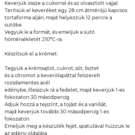
Keverjük össze a cukorral és az olvasztott vajjal.
Terítsük el keveréket egy 28 cm átmérőjű kapcsos
tortaforma alján, majd helyezzük 12 percre a
sütőbe.
Vegyük ki a formát, és emeljük a sütő
hőmérsékletét 210°C-ra.
Készítsük el a krémet:
Tegyük a krémsajtot, cukrot, sót, lisztet
és a citromot a keverőlapáttal felszerelt
rozsdamentes acél
edénybe, illesszük rá a fedelet, majd keverjük 1-es
fokozaton 30 másodpercig.
Adjuk hozzá a tejszínt, a tojást és a vaníliát,
majd keverjük további 30 másodpercig 1-es
fokozaton.
Emeljük meg a készülék fejét, spatulával húzzuk le
az edény oldalára