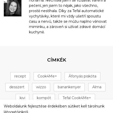
nohama. Nechtěla jsem se vzdávat vaření a
pečení, jen jsem to nějak, jako všechno,
prostě nestíhala. Díky za Tefal automatické
vychytávky, které mi vždy ušetří spoustu
času a nervů, takže se můžu naplno věnovat
miminku, a zároveň si užívat zdravé domácí
kuchyně.
CÍMKÉK
recept
Cook4Me+
Áfonyás piskóta
desszert
wizzo
banankenyer
Alma
kivi
kompót
Tefal Cook4Me+
Weboldalunk fejlesztése érdekében sütiket kell tárolnunk
+ 16 következő
látogatóinkról.