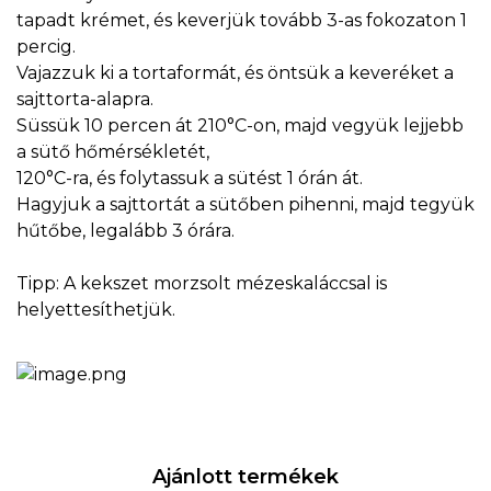
tapadt krémet, és keverjük tovább 3-as fokozaton 1
percig.
Vajazzuk ki a tortaformát, és öntsük a keveréket a
sajttorta-alapra.
Süssük 10 percen át 210°C-on, majd vegyük lejjebb
a sütő hőmérsékletét,
120°C-ra, és folytassuk a sütést 1 órán át.
Hagyjuk a sajttortát a sütőben pihenni, majd tegyük
hűtőbe, legalább 3 órára.
Tipp: A kekszet morzsolt mézeskaláccsal is
helyettesíthetjük.
Ajánlott termékek