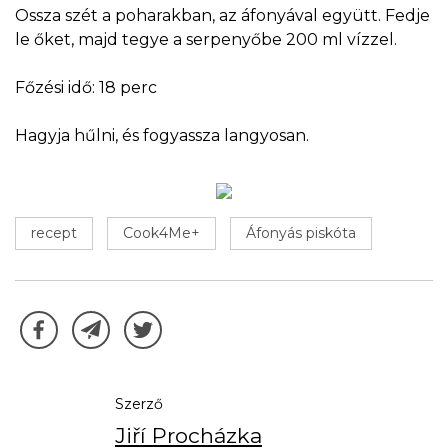
Ossza szét a poharakban, az áfonyával együtt. Fedje
le őket, majd tegye a serpenyőbe 200 ml vízzel.
Főzési idő: 18 perc
Hagyja hűlni, és fogyassza langyosan.
recept
Cook4Me+
Áfonyás piskóta
Szerző
Jiří Procházka