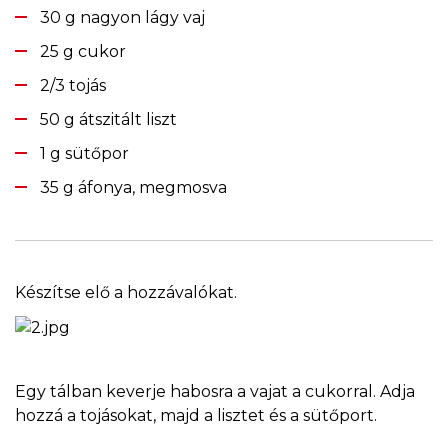
30 g nagyon lágy vaj
25 g cukor
2/3 tojás
50 g átszitált liszt
1 g sütőpor
35 g áfonya, megmosva
Készítse elő a hozzávalókat.
Egy tálban keverje habosra a vajat a cukorral. Adja
hozzá a tojásokat, majd a lisztet és a sütőport.