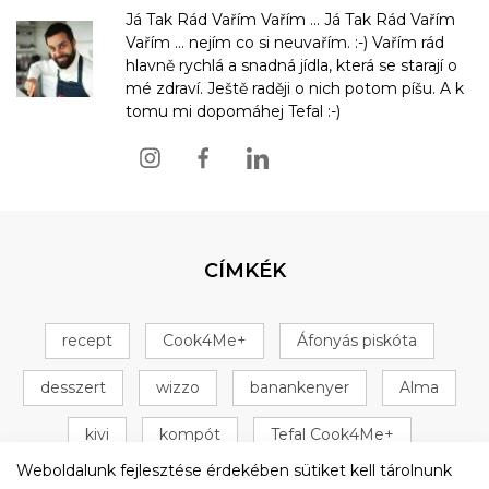
Já Tak Rád Vařím Vařím ... Já Tak Rád Vařím
Vařím ... nejím co si neuvařím. :-) Vařím rád
hlavně rychlá a snadná jídla, která se starají o
mé zdraví. Ještě raději o nich potom píšu. A k
tomu mi dopomáhej Tefal :-)
CÍMKÉK
recept
Cook4Me+
Áfonyás piskóta
desszert
wizzo
banankenyer
Alma
kivi
kompót
Tefal Cook4Me+
Weboldalunk fejlesztése érdekében sütiket kell tárolnunk
+ 16 következő