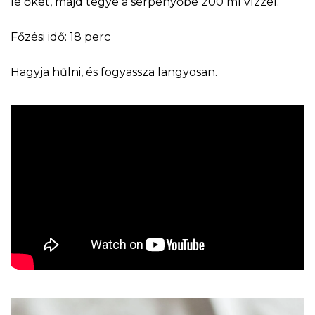
le őket, majd tegye a serpenyőbe 200 ml vízzel.
Főzési idő: 18 perc
Hagyja hűlni, és fogyassza langyosan.