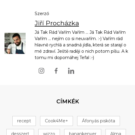
Szerző
Jiří Procházka
Já Tak Rád Vařím Vařím ... Já Tak Rád Vařím
Vařím ... nejím co si neuvařím. :-) Vařím rád
hlavně rychlá a snadná jídla, která se starají o
mé zdraví. Ještě raději o nich potom píšu. A k
tomu mi dopomáhej Tefal :-)
CÍMKÉK
recept
Cook4Me+
Áfonyás piskóta
desszert
wizzo
banankenyer
Alma