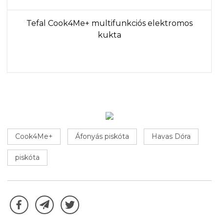
Tefal Cook4Me+ multifunkciós elektromos
kukta
Cook4Me+
Áfonyás piskóta
Havas Dóra
piskóta