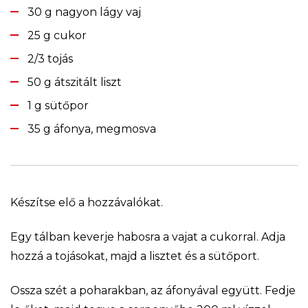
30 g nagyon lágy vaj
25 g cukor
2/3 tojás
50 g átszitált liszt
1 g sütőpor
35 g áfonya, megmosva
Készítse elő a hozzávalókat.
Egy tálban keverje habosra a vajat a cukorral. Adja
hozzá a tojásokat, majd a lisztet és a sütőport.
Ossza szét a poharakban, az áfonyával együtt. Fedje