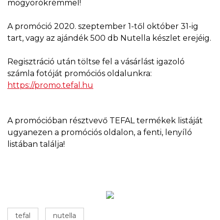
mogyorókrémmel!
A promóció 2020. szeptember 1-től október 31-ig
tart, vagy az ajándék 500 db Nutella készlet erejéig.
Regisztráció után töltse fel a vásárlást igazoló
számla fotóját promóciós oldalunkra:
https://promo.tefal.hu
A promócióban résztvevő TEFAL termékek listáját
ugyanezen a promóciós oldalon, a fenti, lenyíló
listában találja!
tefal
nutella