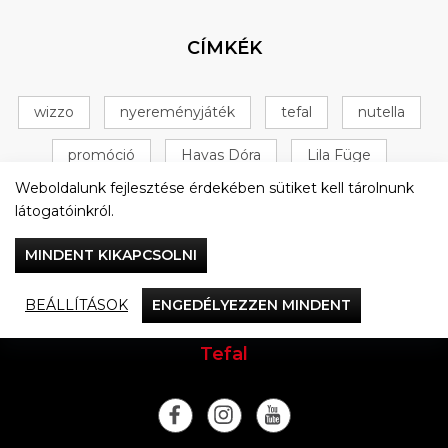
CÍMKÉK
wizzo
nyereményjáték
tefal
nutella
promóció
Havas Dóra
Lila Füge
Weboldalunk fejlesztése érdekében sütiket kell tárolnunk
serpenyő
játékszabályzat
+ 16 következő
látogatóinkról.
MINDENT KIKAPCSOLNI
BEÁLLÍTÁSOK
ENGEDÉLYEZZEN MINDENT
Vacsorázzunk együtt
Tefal