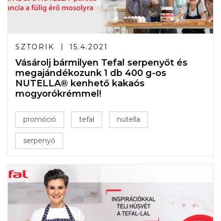
SZTORIK
15.4.2021
Vásárolj bármilyen Tefal serpenyőt és
megajándékozunk 1 db 400 g-os
NUTELLA® kenhető kakaós
mogyorókrémmel!
promóció
tefal
nutella
serpenyő