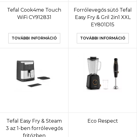
Tefal Cook4me Touch
Forrólevegős sütő Tefal
WiFi CY912831
Easy Fry & Gril 2in1 XXL
EY801D15
TOVÁBBI INFORMÁCIÓ
TOVÁBBI INFORMÁCIÓ
Tefal Easy Fry & Steam
Eco Respect
3 az 1-ben forrólevegős
fritőzben