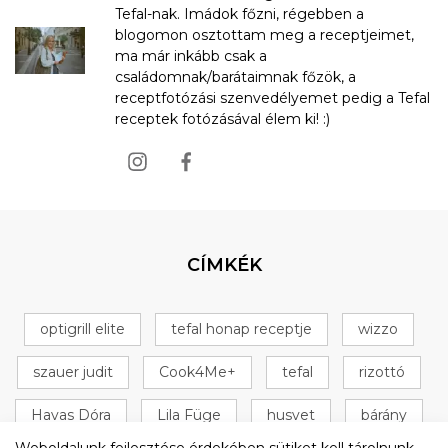
Tefal-nak. Imádok főzni, régebben a
blogomon osztottam meg a receptjeimet,
ma már inkább csak a
családomnak/barátaimnak főzök, a
receptfotózási szenvedélyemet pedig a Tefal
receptek fotózásával élem ki! :)
CÍMKÉK
optigrill elite
tefal honap receptje
wizzo
szauer judit
Cook4Me+
tefal
rizottó
Havas Dóra
Lila Füge
husvet
bárány