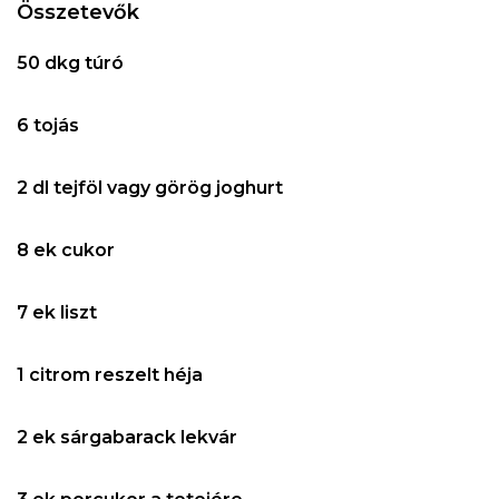
Összetevők
50 dkg túró
6 tojás
2 dl tejföl vagy görög joghurt
8 ek cukor
7 ek liszt
1 citrom reszelt héja
2 ek sárgabarack lekvár