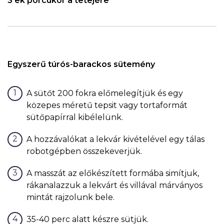
3 ek porcukor a tetejére
Egyszerű túrós-barackos sütemény
A sütőt 200 fokra előmelegítjük és egy
közepes méretű tepsit vagy tortaformát
sütőpapírral kibélelünk.
A hozzávalókat a lekvár kivételével egy tálas
robotgépben összekeverjük.
A masszát az előkészített formába simítjuk,
rákanalazzuk a lekvárt és villával márványos
mintát rajzolunk bele.
35-40 perc alatt készre sütjük.