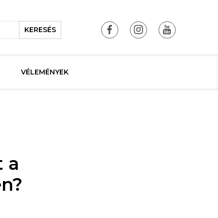
KERESÉS
VÉLEMÉNYEK
t a
en?