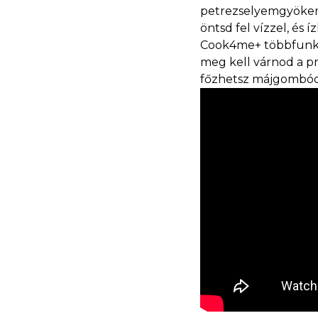
petrezselyemgyökere
öntsd fel vízzel, és 
Cook4me+ többfunkció
meg kell várnod a pr
főzhetsz májgombócot