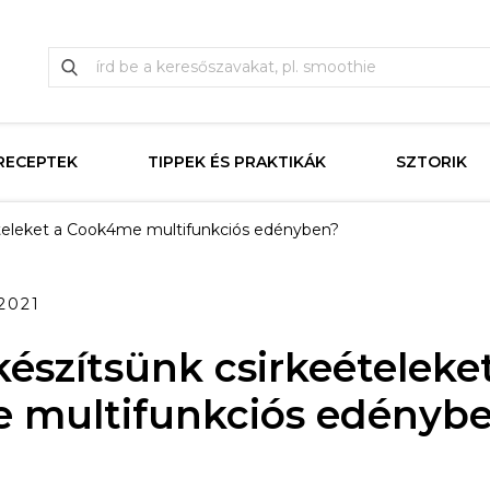
RECEPTEK
TIPPEK ÉS PRAKTIKÁK
SZTORIK
teleket a Cook4me multifunkciós edényben?
.2021
észítsünk csirkeételeke
 multifunkciós edényb