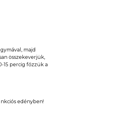
hagymával, majd
osan összekeverjük,
-15 percig főzzük a
funkciós edényben!