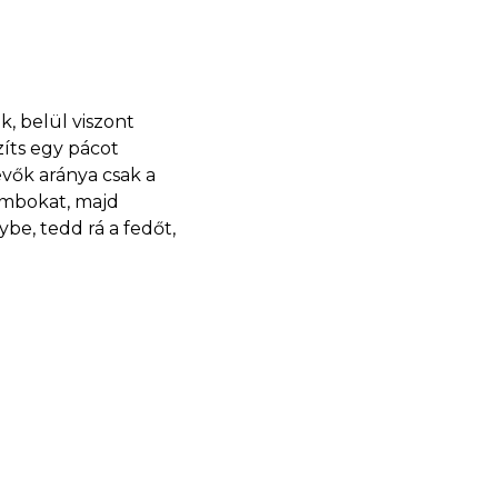
, belül viszont
zíts egy pácot
evők aránya csak a
combokat, majd
be, tedd rá a fedőt,