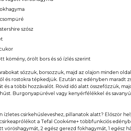
 fokhagyma
dicsompüré
tershire szósz
et
 cukor
tt kömény, őrölt bors és só ízlés szerint
darabokat sózzuk, borsozzuk, majd az olajon minden oldal
ől és rostokra tépkedjük. Ezután az edényben maradt z
és a többi hozzávalót. Rövid idő alatt összefőzzük, maj
ehúst. Burgonyapürével vagy kenyérfélékkel és savanyús
n ízletes csirkehúsleveshez, pillanatok alatt? Először he
 csirkeaprólékot a Tefal Cook4me+ többfunkciós edénybe
t vöröshagymát, 2 egész gerezd fokhagymát, 1 egész 