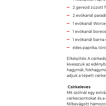
2 gerezd zúzott
2 evőkanál para
1 evőkanál Worces
1 evőkanál borec
1 evőkanál barna
édes paprika, törö
Elkészítés: A csirke
kivesszük az edényb
hagymát, fokhagymát 
adjuk a tépett csirk
Csirkeleves
Mit szólnál egy extrá
csirkecsontokat és a
félbevágott hámozot