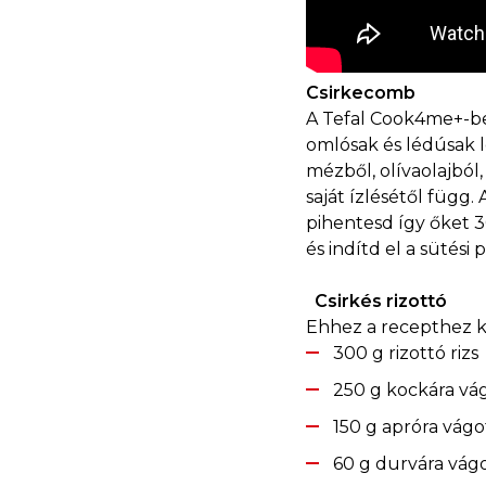
Csirkecomb
A Tefal Cook4me+-be
omlósak és lédúsak l
mézből, olívaolajból
saját ízlésétől függ
pihentesd így őket 3
és indítd el a sütési
Csirkés rizottó
Ehhez a recepthez k
300 g rizottó rizs
250 g kockára vág
150 g apróra vág
60 g durvára vágo