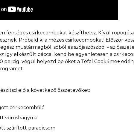
n fenséges csirkecombokat készíthetsz. Kívül ropogósak
esznek. Próbáld ki a mézes csirkecombokat! Először kés
, egész mustármagból, sóból és szójaszószból - az összet
. Az így elkészült páccal kend be egyenletesen a csirke
0 percig, végül helyezd be őket a Tefal Cook4me+ edény
 programot.
észítsd elő a következő összetevőket:
ott csirkecombfilé
ott vöröshagyma
tt szárított paradicsom