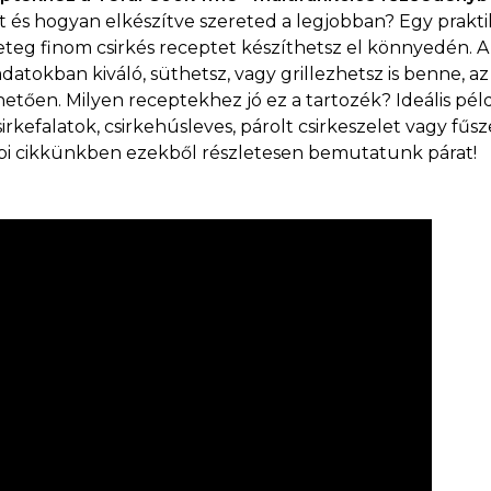
ét és hogyan elkészítve szereted a legjobban? Egy prakt
eg finom csirkés receptet készíthetsz el könnyedén. 
datokban kiváló, süthetsz, vagy grillezhetsz is benne, az 
tően. Milyen receptekhez jó ez a tartozék? Ideális pél
 csirkefalatok, csirkehúsleves, párolt csirkeszelet vagy fűs
ábbi cikkünkben ezekből részletesen bemutatunk párat!