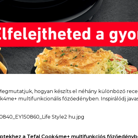
 Megmutatjuk, hogyan készíts el néhány különböző rece
ok4me+ multifunkcionális főzőedényben. Inspirálódj javas
eptekhez a Tefal Cook4me+ multifunkciós főzőedény