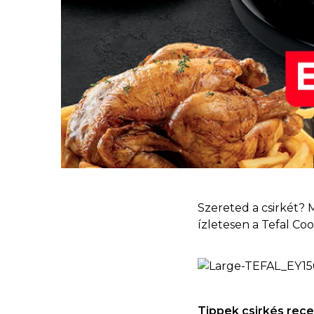
Szereted a csirkét?
ízletesen a Tefal Co
Tippek csirkés rec