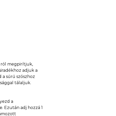
ról megpirítjuk,
siradékhoz adjuk a
d a sűrű szószhoz
ággal tálaljuk.
lyezd a
. Ezután adj hozzá 1
hámozott