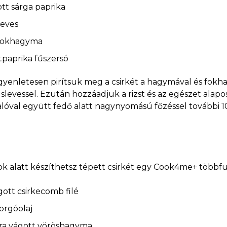
tt sárga paprika
leves
 fokhagyma
ltpaprika fűszersó
egyenletesen pirítsuk meg a csirkét a hagymával és fok
úslevessel. Ezután hozzáadjuk a rizst és az egészet alap
lóval együtt fedő alatt nagynyomású főzéssel további 10
ok alatt készíthetsz tépett csirkét egy Cook4me+ több
ott csirkecomb filé
orgóolaj
ra vágott vöröshagyma