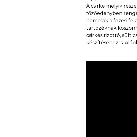
A csirke melyik rész
főzőedényben renget
nemcsak a főzési fela
tartozéknak köszönhe
csirkés rizottó, sült
készítéséhez is. Al