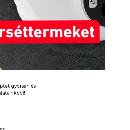
ptet gyorsan és
latainkból!
ben