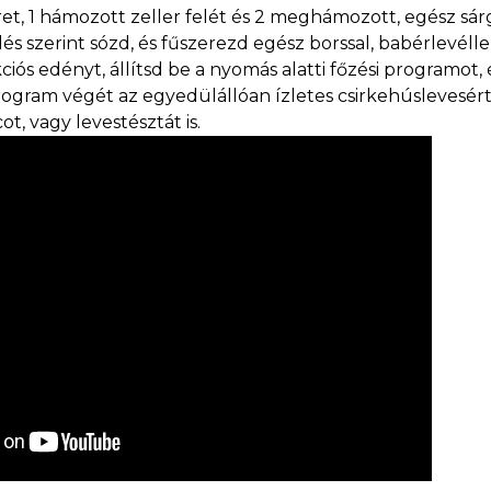
t, 1 hámozott zeller felét és 2 meghámozott, egész sá
ízlés szerint sózd, és fűszerezd egész borssal, babérlevéll
s edényt, állítsd be a nyomás alatti főzési programot,
ogram végét az egyedülállóan ízletes csirkehúslevesért
, vagy levestésztát is.