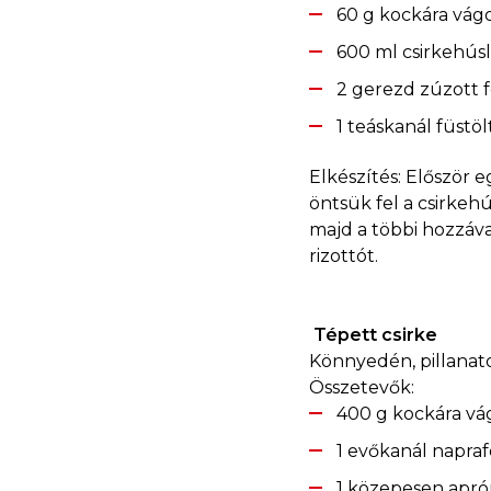
60 g kockára vágo
600 ml csirkehús
2 gerezd zúzott
1 teáskanál füstö
Elkészítés: Először 
öntsük fel a csirkeh
majd a többi hozzáva
rizottót.
Tépett csirke
Könnyedén, pillanat
Összetevők:
400 g kockára vág
1 evőkanál napraf
1 közepesen apró