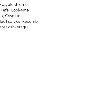
ikus, elektromos
A Tefal Cook4me+
új Crisp Lid
dául sült csirkecomb,
zeres csirkeragu