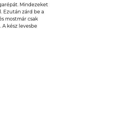
rgarépát. Mindezeket
el. Ezután zárd be a
 és mostmár csak
. A kész levesbe